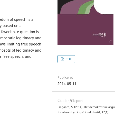
eedom of speech is a
cy based on a
Dworkin. e question is
emocratic legitimacy and
aws limiting free speech
oncepts of legitimacy and
r free speech, and
PDF
Publiceret
2014-05-11
Citation/Eksport
Lægaard, S. (2014). Det demokratiske arg
for absolut ytringsfrihed.
Politik
,
17
(1).