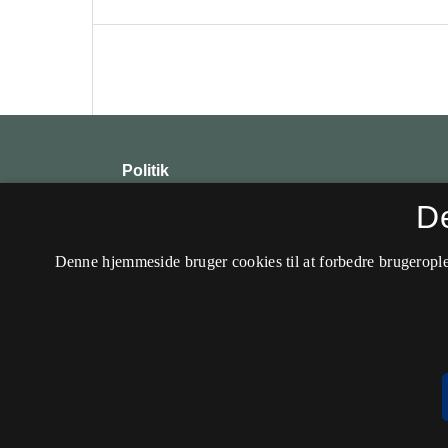
Politik
ISSN 1604-0058 (Trykt)
D
ISSN 2446-0893 (Online)
Denne hjemmeside bruger cookies til at forbedre brugerople
Tidsskrifter udkommer ikke længere.
Tilgængelighedserklæring