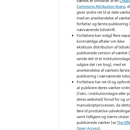
værket er omfattet af en
Creat
Commons Attribution-licens
, d
giver andre ret til at dele værk
med en anerkendelse af værke
forfatter og første publicering i
nærværende tidsskrift.
Forfattere kan indgå flere sepa
kontraktlige aftaler om ikke-
eksklusiv distribution af tidsskr
publicerede version af værket (
sende det til et institutionslage
udgive det i en bog), med en
anerkendelse af værkets første
publicering i nærværende tidssk
Forfattere har ret til og opfordr
at publicere deres værker onli
(f.eks. i institutionslagre eller p
deres websted) forud for og u
manuskriptprocessen, da dett
føre til produktive udvekslinge
samt tidligere og større citater 
publicerede værker (se
The Effe
Open Access
).