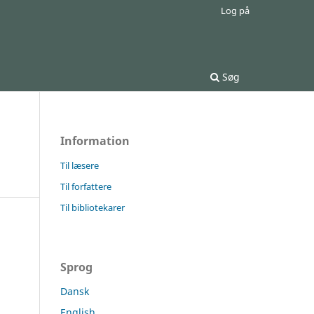
Log på
Søg
Information
Til læsere
Til forfattere
Til bibliotekarer
Sprog
Dansk
English