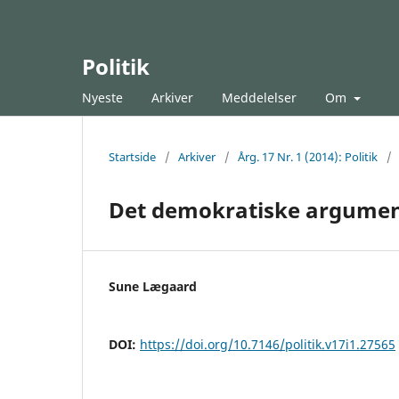
Politik
Nyeste
Arkiver
Meddelelser
Om
Startside
/
Arkiver
/
Årg. 17 Nr. 1 (2014): Politik
/
Det demokratiske argument
Sune Lægaard
DOI:
https://doi.org/10.7146/politik.v17i1.27565