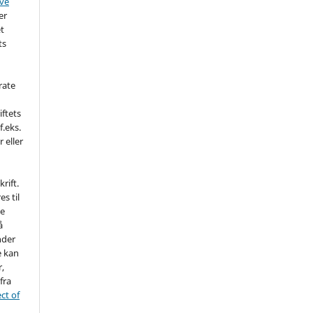
ive
er
et
ts
rate
iftets
f.eks.
r eller
rift.
es til
ne
å
nder
e kan
r,
fra
ct of