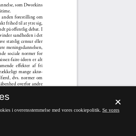
es
×
ookies i overensstemmelse med vores cookiepolitik.
Se vores