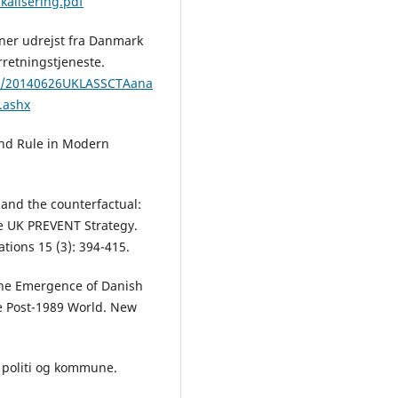
kalisering.pdf
oner udrejst fra Danmark
erretningstjeneste.
TA/20140626UKLASSCTAana
.ashx
and Rule in Modern
 and the counterfactual:
he UK PREVENT Strategy.
ations 15 (3): 394-415.
 The Emergence of Danish
e Post-1989 World. New
 politi og kommune.