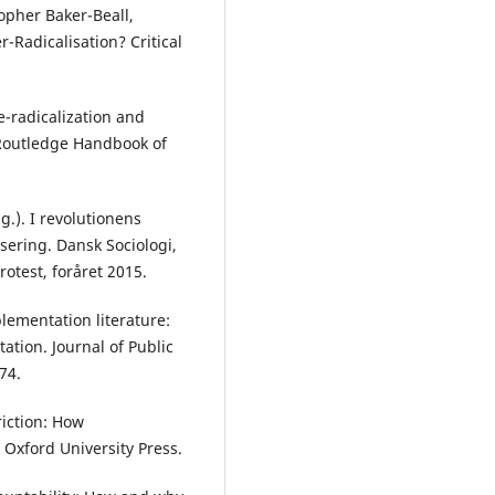
topher Baker-Beall,
r-Radicalisation? Critical
e-radicalization and
, Routledge Handbook of
.). I revolutionens
lisering. Dansk Sociologi,
otest, foråret 2015.
lementation literature:
ation. Journal of Public
74.
iction: How
Oxford University Press.