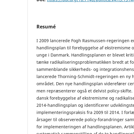
Resumé
I 2009 lancerede Fogh Rasmussen-regeringen e
handlingsplan til forebyggelse af ekstremisme o
unge i Danmark. Handlingsplanen er blevet kritise
tænke radikaliseringsproblematikken bredt at fo
sammenblande sikkerheds- og integrationshens
lancerede Thorning-Schmidt-regeringen en ny 
området. Den nye handlingsplan viderefører ce
men repræsenterer også et delvist policy-skifte.
dansk forebyggelse af ekstremisme og radikaliser
2014-handlingsplan og identificerer udviklingst
implementeringspraksis fra 2009 til 2014. I forl
årsager til observerede policy-forandringer sam
for implementeringen af handlingsplanen. Artik
systematisk sammenstilling af de to handlingsp