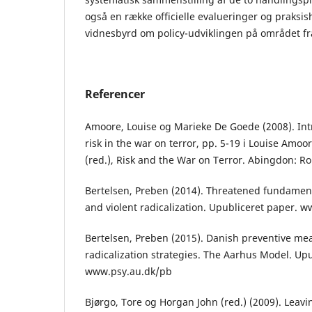
også en række officielle evalueringer og praks
vidnesbyrd om policy-udviklingen på området fra
Referencer
Amoore, Louise og Marieke De Goede (2008). Int
risk in the war on terror, pp. 5-19 i Louise Amo
(red.), Risk and the War on Terror. Abingdon: R
Bertelsen, Preben (2014). Threatened fundamen
and violent radicalization. Upubliceret paper. 
Bertelsen, Preben (2015). Danish preventive me
radicalization strategies. The Aarhus Model. Up
www.psy.au.dk/pb
Bjørgo, Tore og Horgan John (red.) (2009). Leav