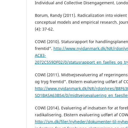
Individual and Collective Disengagement. Londo
Borum, Randy (2011). Radicalization into violent
conceptual models and empirical research. Journa
(4): 37-62.
COWI (2010). Statusrapport for handlingsplanen
fremtid”.
http://www.nyidanmark.dk/NR/rdonly
AC83-
2072C559DF02/0/statusrapport_en_faelles_og_tr
COWI (2011). Midtvejsevaluering af regeringens
og tryg fremtid”. Ekstern evaluering udført af C
http://www.nyidanmark.dk/NR/rdonlyres/B8F63
5D1BA5A63B54/0/midtvejsevaluering_en_faeslles
COWI (2014). Evaluering af indsatsen for at fo
radikalisering. Ekstern evaluering udført af COW
http://sm.dk/filer/nyheder/dokumenter-til-nyhe