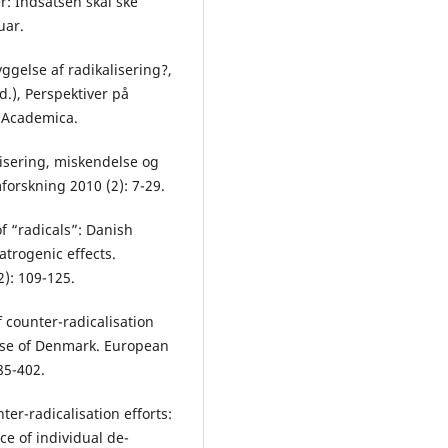
: Indsatsen skal ske
uar.
yggelse af radikalisering?,
d.), Perspektiver på
: Academica.
lisering, miskendelse og
mforskning 2010 (2): 7-29.
f “radicals”: Danish
atrogenic effects.
2): 109-125.
f counter-radicalisation
case of Denmark. European
85-402.
er-radicalisation efforts:
ce of individual de-