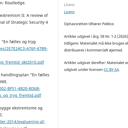
n: Routledge.
Licens
Licens
 extremism II: A review of
l of Strategic Security 4
Ophavsretten tilhører
Politica
.
Artikler udgivet i årg. 58 Nr. 1-2 (2026
 “En fælles og tryg
tidligere: Materialet må ikke bruges el
res/2E7E24C3-A76F-47B9-
distribueres i kommercielt øjemed.
yg_fremtid_okt2010.pdf
Artikler udgivet derefter: Materialet e
udgivet under licensen
CC BY-SA
.
 handlingsplan “En fælles
OWI.
002-BF51-4B20-8D6B-
_og_tryg_fremtid.pdf
rebygge ekstremisme og
I.
der-2014/evaluering-af-