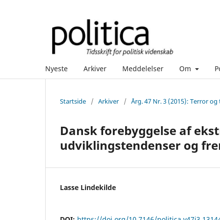
Nyeste
Arkiver
Meddelelser
Om
P
Startside
/
Arkiver
/
Årg. 47 Nr. 3 (2015): Terror o
Dansk forebyggelse af ekst
udviklingstendenser og fre
Lasse Lindekilde
DOI:
https://doi.org/10.7146/politica.v47i3.1314