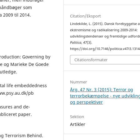
ishåndbøger som
 2009 til 2014.
Citation/Eksport
Lindekilde, L. (2015). Dansk forebyggelse a
ekstremisme og radikalisering 2009-2014:
udviklingstendenser og fremtidige udford
Politica
,
47
(3).
https://doi.org/10.7146/politica.v47i3.131
roduction: Governing by
Citationsformater
ore og Marieke De Goede
outledge.
Nummer
tal life embeddedness
Årg. 47 Nr. 3 (2015): Terror og
www.psy.au.dk/pb
terrorbekæmpelse - nye udviklin
og perspektiver
asures and de-
ubliceret paper.
Sektion
Artikler
ing Terrorism Behind.