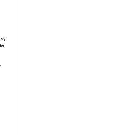
) og
ler
r