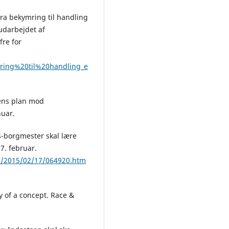
Fra bekymring til handling
udarbejdet af
fre for
ring%20til%20handling_e
gens plan mod
nuar.
s-borgmester skal lære
7. februar.
nd/2015/02/17/064920.htm
y of a concept. Race &