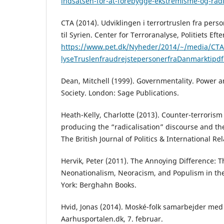
indsatsen-for-at-forebygge-ekstremisme-og-radi
CTA (2014). Udviklingen i terrortruslen fra pers
til Syrien. Center for Terroranalyse, Politiets Eft
https://www.pet.dk/Nyheder/2014/~/media/C
lyseTruslenfraudrejstepersonerfraDanmarktipdf
Dean, Mitchell (1999). Governmentality. Power 
Society. London: Sage Publications.
Heath-Kelly, Charlotte (2013). Counter-terrorism
producing the “radicalisation” discourse and t
The British Journal of Politics & International Rel
Hervik, Peter (2011). The Annoying Difference:
Neonationalism, Neoracism, and Populism in th
York: Berghahn Books.
Hvid, Jonas (2014). Moské-folk samarbejder med
Aarhusportalen.dk, 7. februar.