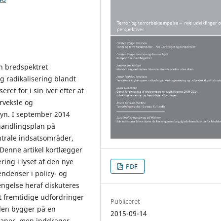
n bredspektret
g radikalisering blandt
ret for i sin iver efter at
rveksle og
yn. I september 2014
handlingsplan på
ntrale indsatsområder,
 Denne artikel kortlægger
ing i lyset af den nye
PDF
endenser i policy- og
ængelse heraf diskuteres
t fremtidige udfordringer
Publiceret
len bygger på en
2015-09-14
laner, men inddrager