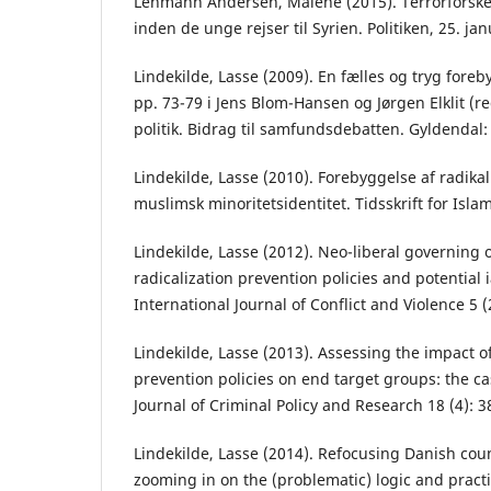
Lehmann Andersen, Malene (2015). Terrorforsker
inden de unge rejser til Syrien. Politiken, 25. jan
Lindekilde, Lasse (2009). En fælles og tryg foreb
pp. 73-79 i Jens Blom-Hansen og Jørgen Elklit (re
politik. Bidrag til samfundsdebatten. Gyldendal
Lindekilde, Lasse (2010). Forebyggelse af radika
muslimsk minoritetsidentitet. Tidsskrift for Isla
Lindekilde, Lasse (2012). Neo-liberal governing o
radicalization prevention policies and potential i
International Journal of Conflict and Violence 5 (
Lindekilde, Lasse (2013). Assessing the impact o
prevention policies on end target groups: the 
Journal of Criminal Policy and Research 18 (4): 3
Lindekilde, Lasse (2014). Refocusing Danish count
zooming in on the (problematic) logic and practi