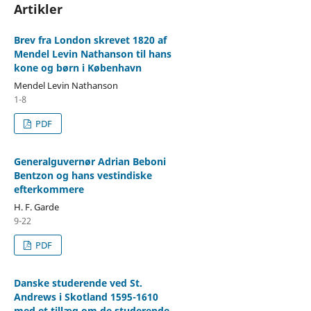
Artikler
Brev fra London skrevet 1820 af
Mendel Levin Nathanson til hans
kone og børn i København
Mendel Levin Nathanson
1-8
PDF
Generalguvernør Adrian Beboni
Bentzon og hans vestindiske
efterkommere
H. F. Garde
9-22
PDF
Danske studerende ved St.
Andrews i Skotland 1595-1610
med et tillæg om de studerende