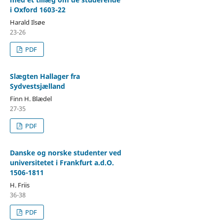
i Oxford 1603-22
Harald Ilsøe
23-26
PDF
Slægten Hallager fra
Sydvestsjælland
Finn H. Blædel
27-35
PDF
Danske og norske studenter ved
universitetet i Frankfurt a.d.O.
1506-1811
H. Friis
36-38
PDF