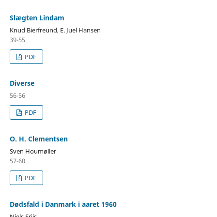
Slægten Lindam
Knud Bierfreund, E. Juel Hansen
39-55
PDF
Diverse
56-56
PDF
O. H. Clementsen
Sven Houmøller
57-60
PDF
Dødsfald i Danmark i aaret 1960
Niels Friis