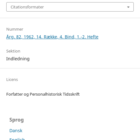
Citationsformater
Nummer
Årg. 82, 1962, 14. Række, 4. Bind, 1.-2. Hefte
Sektion
Indledning
Licens
Forfatter og Personalhistorisk Tidsskrift
Sprog
Dansk
English