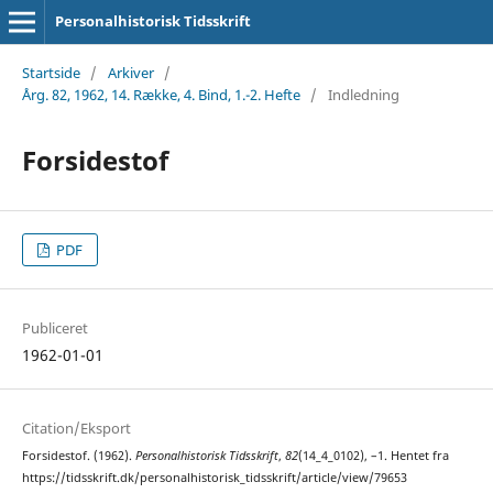
Personalhistorisk Tidsskrift
Startside
/
Arkiver
/
Årg. 82, 1962, 14. Række, 4. Bind, 1.-2. Hefte
/
Indledning
Forsidestof
PDF
Publiceret
1962-01-01
Citation/Eksport
Forsidestof. (1962).
Personalhistorisk Tidsskrift
,
82
(14_4_0102), –1. Hentet fra
https://tidsskrift.dk/personalhistorisk_tidsskrift/article/view/79653