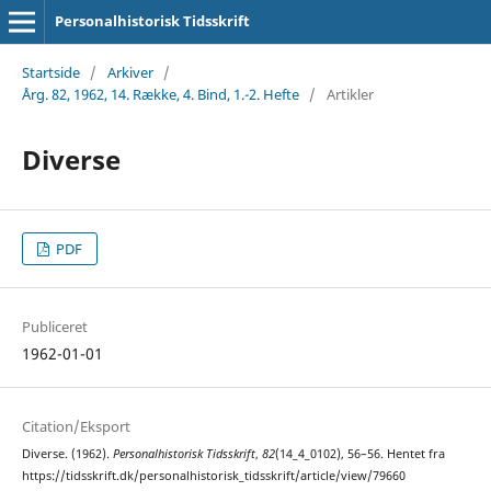
Personalhistorisk Tidsskrift
Startside
/
Arkiver
/
Årg. 82, 1962, 14. Række, 4. Bind, 1.-2. Hefte
/
Artikler
Diverse
PDF
Publiceret
1962-01-01
Citation/Eksport
Diverse. (1962).
Personalhistorisk Tidsskrift
,
82
(14_4_0102), 56–56. Hentet fra
https://tidsskrift.dk/personalhistorisk_tidsskrift/article/view/79660