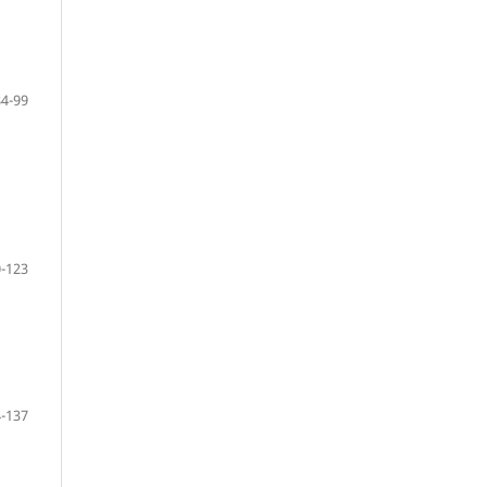
84-99
-123
-137