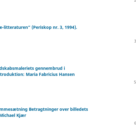
litteraturen“ (Periskop nr. 3, 1994).
andskabsmaleriets gennembrud i
ntroduktion: Maria Fabricius Hansen
5
ammesætning Betragtninger over billedets
 Michael Kjær