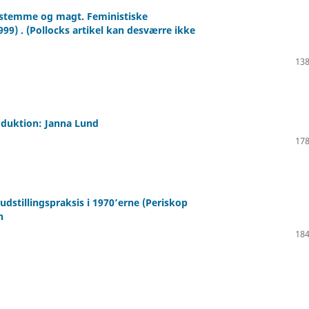
n, stemme og magt. Feministiske
99) . (Pollocks artikel kan desværre ikke
138
roduktion: Janna Lund
178
udstillingspraksis i 1970’erne (Periskop
n
184