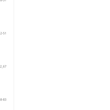
32-51
2_67
68-83