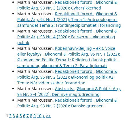
Martin Marcussen,
Redaktionelt forord
,
Økonomi &
Politik: Årg. 93 Nr. 3 (2020): Cybersikkerhed
Martin Marcussen,
Redaktionelt forord
,
Økonomi &
Politik: Årg. 94 Nr. 1 (2021): Tema 1: Antropologien i
samfundet Tema 2: Frontlinjediplomatiet i forandring
Martin Marcussen,
Redaktionelt forord
,
Økonomi &
Politik: Årg. 93 Nr. 4 (2020): Færøernes økonomi og
politik
Martin Marcussen,
København-Beijing – exit, voice
eller loyalty?
,
Økonomi & Politik: Årg. 95 Nr. 1 (2022):
Økonomi og Politik: Tema 1: Religion i dansk politik,
samfund og økonomi & Tema 2: Paradiplomati
Martin Marcussen,
Redaktionelt forord
,
Økonomi &
Politik: Årg. 95 Nr. 2 (2022): Økonomi og politik #2:
Tema: Når viden skaber forandring
Martin Marcussen,
Abstracts
,
Økonomi & Politik: Årg.
95 Nr. 3-4 (2022): Den nye magtudredning
Martin Marcussen,
Redaktionelt forord
,
Økonomi &
Politik: Årg. 93 Nr. 2 (2020): Danske grænser
1
2
3
4
5
6
7
8
9
10
>
>>