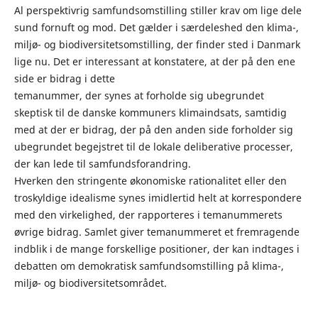
Al perspektivrig samfundsomstilling stiller krav om lige dele
sund fornuft og mod. Det gælder i særdeleshed den klima-,
miljø- og biodiversitetsomstilling, der finder sted i Danmark
lige nu. Det er interessant at konstatere, at der på den ene
side er bidrag i dette
temanummer, der synes at forholde sig ubegrundet
skeptisk til de danske kommuners klimaindsats, samtidig
med at der er bidrag, der på den anden side forholder sig
ubegrundet begejstret til de lokale deliberative processer,
der kan lede til samfundsforandring.
Hverken den stringente økonomiske rationalitet eller den
troskyldige idealisme synes imidlertid helt at korrespondere
med den virkelighed, der rapporteres i temanummerets
øvrige bidrag. Samlet giver temanummeret et fremragende
indblik i de mange forskellige positioner, der kan indtages i
debatten om demokratisk samfundsomstilling på klima-,
miljø- og biodiversitetsområdet.