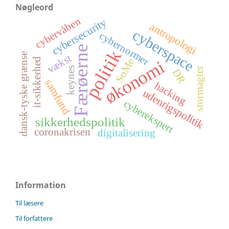
Nøgleord
cybervåben
cybersecurity
antropologi
cyberspace
cybernormer
Færøerne
politik
dansk-tyske grænse
vækst
it-sikkerhed
SoMe
økonomi
keynes
stormagter
DR
samfund
hacking
udenrigspolitik
cyberekspert
sikkerhedspolitik
coronakrisen
digitalisering
Information
Til læsere
Til forfattere