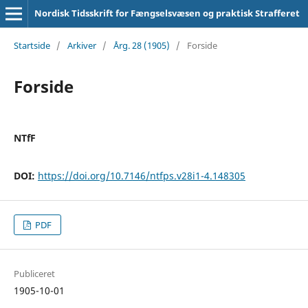
Nordisk Tidsskrift for Fængselsvæsen og praktisk Strafferet
Startside
/
Arkiver
/
Årg. 28 (1905)
/
Forside
Forside
NTfF
DOI:
https://doi.org/10.7146/ntfps.v28i1-4.148305
PDF
Publiceret
1905-10-01