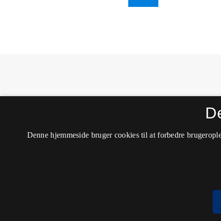
MONA - Matematik- og Naturfagsdidaktik
D
ISSN 1604-8628 (Trykt)
ISSN 2245-8948 (Online)
Tilgængelighedserklæring
Denne hjemmeside bruger cookies til at forbedre brugerople