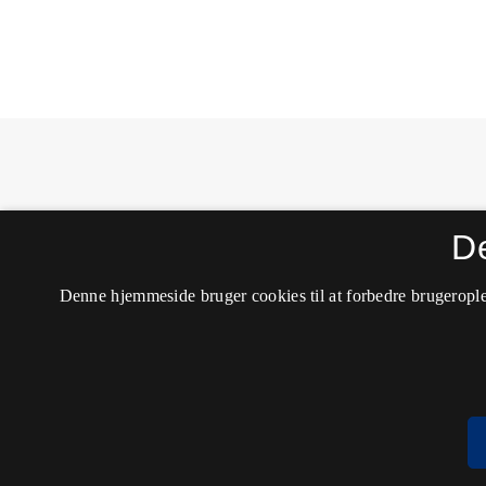
MONA - Matematik- og Naturfagsdidaktik
D
ISSN 1604-8628 (Trykt)
ISSN 2245-8948 (Online)
Tilgængelighedserklæring
Denne hjemmeside bruger cookies til at forbedre brugerople