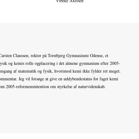
Vibeke Axelsen
arsten Claussen, rektor på Tornbjerg Gymnasiumi Odense, et
 fysik og kemis rolle ogplacering i det almene gymnasium efter 2005-
nemgang af matematik og fysik, hvorimod kemi ikke fylder ret meget.
ommentar. Jeg vil forsøge at give en uddybendestatus for faget kemi
 om 2005-reformensintention om styrkelse af naturvidenskab.