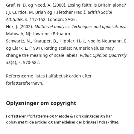
Graf, N. D. og Need, A. (2000). Losing faith: is Britain alone?
I J. Curtice, M. Brian og F.Fletcher (red.),
British Social
Attitudes
, s. 117-152. London: SAGE.
Hox, J. (2002).
Multilevel analysis. Techniques and applications
.
Mahwah, NJ: Lawrence Erlbaum.
Schwartz, N., Knauper, B., Hippler, H.-J., Noelle-Neumann, E.
og Clark, L. (1991). Rating scales: numeric values may
change the meaning of scale labels.
Public Opinion Quarterly
55
(4), s. 570-582.
Referencerne listes i alfabetisk orden efter
forfatterefternavn.
Oplysninger om copyright
Forfatteren/forfatterne og Metode & Forskningsdesign har
ophavsret til de artikler og anmeldelser der bringes i tidsskriftet.