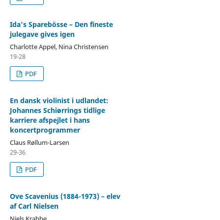
Ida’s Sparebösse – Den fineste
julegave gives igen
Charlotte Appel, Nina Christensen
19-28
PDF
En dansk violinist i udlandet:
Johannes Schiørrings tidlige
karriere afspejlet i hans
koncertprogrammer
Claus Røllum-Larsen
29-36
PDF
Ove Scavenius (1884-1973) – elev
af Carl Nielsen
Niels Krabbe