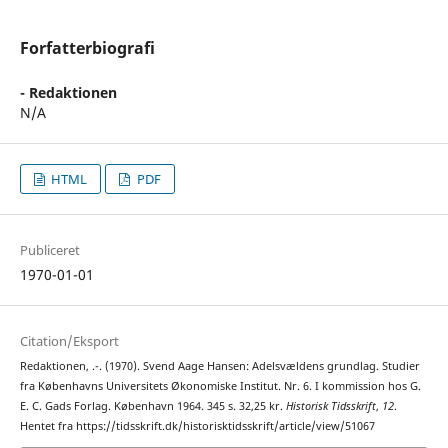
Forfatterbiografi
- Redaktionen
N/A
HTML
PDF
Publiceret
1970-01-01
Citation/Eksport
Redaktionen, .-. (1970). Svend Aage Hansen: Adelsvældens grundlag. Studier
fra Københavns Universitets Økonomiske Institut. Nr. 6. I kommission hos G.
E. C. Gads Forlag. København 1964. 345 s. 32,25 kr.
Historisk Tidsskrift
,
12
.
Hentet fra https://tidsskrift.dk/historisktidsskrift/article/view/51067