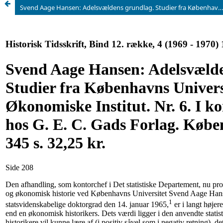
Svend Aage Hansen: Adelsvældens grundlag. Studier fra Københavns Universitets Økonomiske Institut. Nr. 6. I kommission hos G. E. C. Gads Forlag. København 1964. 345 s. 32,25 kr.