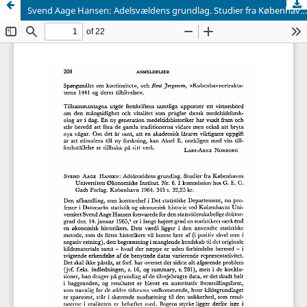
Svend Aage Hansen: Adelsvældens grundlag. Studier fra Københavns Universitets Økonomiske Institut. Nr. 6. I kommission hos G. E. C. Gads Forlag. København 1964. 345 s. 32,25 kr.