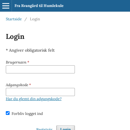
Fra Kvangård til Humlekule
Startside
/
Login
Login
* Angiver obligatorisk felt
Brugernavn
*
Adgangskode
*
Har du glemt din adgangskode?
Forbliv logget ind
Registrér
Login