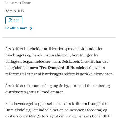
Lone van Deurs
Admin HHS
pdf
Se alle numre
Årsskriftet indeholder artikler der spænder vidt indenfor
havebrugets og havekunstens historie, beretninger fra
udflugter, boganmeldelser, m.m. Selskabets årsskrift har det
lidt gådefulde navn
”Fra Kvangård til Humlekule”
, hvilket
refererer til et par af havebrugets ældste historiske elementer.
Årsskriftet udkommer én gang årligt, normalt i december og
distribueres gratis til medlemmer.
Som hovedregel lægger selskabets årsskrift ‘Fra Kvangård til
Humlekule’ sig i sit indhold tæt op ad sæsonens foredrag og
ekskursioner. Øvrige forslag til emner, der ønskes behandlet i