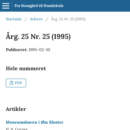
Fra Kvangård til Humlekule
Startside
/
Arkiver
/
Årg. 25 Nr. 25 (1995)
Årg. 25 Nr. 25 (1995)
Publiceret:
1995-02-10
Hele nummeret
PDF
Artikler
Museumshaven i Øm Kloster
H. N. Garner