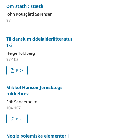
Om stath : stæth
John Kousgård Sørensen
97
Til dansk middelalderlitteratur
1-3
Helge Toldberg
97-103
PDF
Mikkel Hansen Jernskægs
rokkebrev
Erik Sønderholm
104-107
PDF
Nogle polemiske elementer i