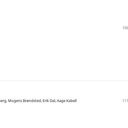
106
berg, Mogens Brøndsted, Erik Dal, Aage Kabell
111