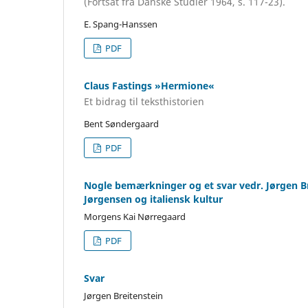
(Fortsat fra Danske Studier 1964, s. 117-23).
E. Spang-Hanssen
PDF
Claus Fastings »Hermione«
Et bidrag til teksthistorien
Bent Søndergaard
PDF
Nogle bemærkninger og et svar vedr. Jørgen B
Jørgensen og italiensk kultur
Morgens Kai Nørregaard
PDF
Svar
Jørgen Breitenstein