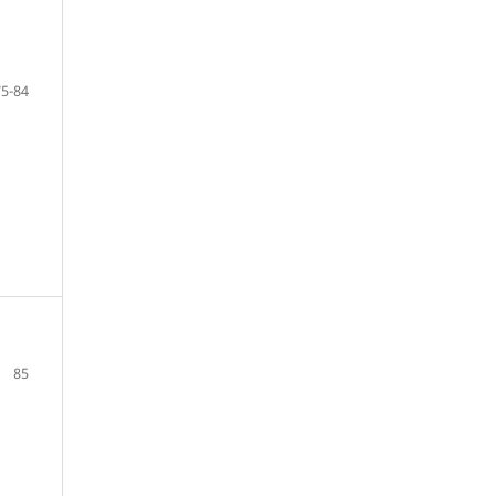
75-84
85