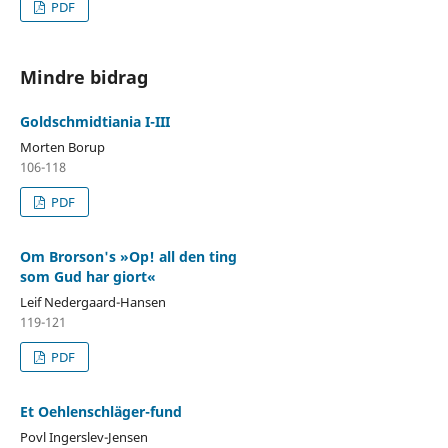
PDF
Mindre bidrag
Goldschmidtiania I-III
Morten Borup
106-118
PDF
Om Brorson's »Op! all den ting
som Gud har giort«
Leif Nedergaard-Hansen
119-121
PDF
Et Oehlenschläger-fund
Povl Ingerslev-Jensen