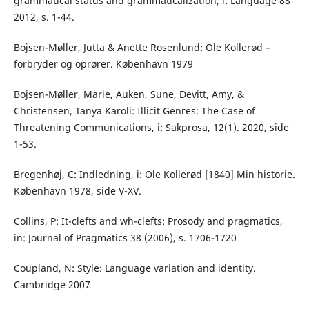
grammatical status and grammaticalization, i: Language 88
2012, s. 1-44.
Bojsen-Møller, Jutta & Anette Rosenlund: Ole Kollerød –
forbryder og oprører. København 1979
Bojsen-Møller, Marie, Auken, Sune, Devitt, Amy, &
Christensen, Tanya Karoli: Illicit Genres: The Case of
Threatening Communications, i: Sakprosa, 12(1). 2020, side
1-53.
Bregenhøj, C: Indledning, i: Ole Kollerød [1840] Min historie.
København 1978, side V-XV.
Collins, P: It-clefts and wh-clefts: Prosody and pragmatics,
in: Journal of Pragmatics 38 (2006), s. 1706-1720
Coupland, N: Style: Language variation and identity.
Cambridge 2007