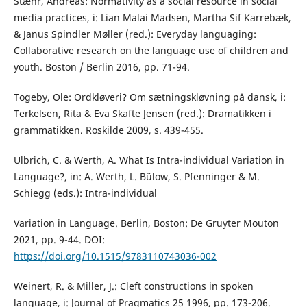
Stæhr, Andreas: Normativity as a social resource in social
media practices, i: Lian Malai Madsen, Martha Sif Karrebæk,
& Janus Spindler Møller (red.): Everyday languaging:
Collaborative research on the language use of children and
youth. Boston / Berlin 2016, pp. 71-94.
Togeby, Ole: Ordkløveri? Om sætningskløvning på dansk, i:
Terkelsen, Rita & Eva Skafte Jensen (red.): Dramatikken i
grammatikken. Roskilde 2009, s. 439-455.
Ulbrich, C. & Werth, A. What Is Intra-individual Variation in
Language?, in: A. Werth, L. Bülow, S. Pfenninger & M.
Schiegg (eds.): Intra-individual
Variation in Language. Berlin, Boston: De Gruyter Mouton
2021, pp. 9-44. DOI:
https://doi.org/10.1515/9783110743036-002
Weinert, R. & Miller, J.: Cleft constructions in spoken
language, i: Journal of Pragmatics 25 1996, pp. 173-206.