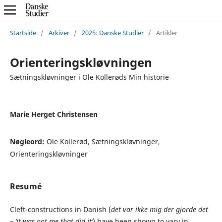
Startside
/
Arkiver
/
2025: Danske Studier
/
Artikler
Orienteringskløvningen
Sætningskløvninger i Ole Kollerøds Min historie
Marie Herget Christensen
Nøgleord:
Ole Kollerød, Sætningskløvninger,
Orienteringskløvninger
Resumé
Cleft-constructions in Danish (
det var ikke mig der gjorde det
– ‘it was not me that did
it’
) have been shown to vary in