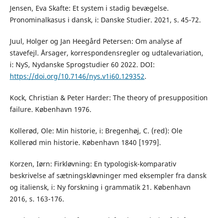
Jensen, Eva Skafte: Et system i stadig bevægelse.
Pronominalkasus i dansk, i: Danske Studier. 2021, s. 45-72.
Juul, Holger og Jan Heegård Petersen: Om analyse af
stavefejl. Årsager, korrespondensregler og udtalevariation,
i: NyS, Nydanske Sprogstudier 60 2022. DOI:
https://doi.org/10.7146/nys.v1i60.129352
.
Kock, Christian & Peter Harder: The theory of presupposition
failure. København 1976.
Kollerød, Ole: Min historie, i: Bregenhøj, C. (red): Ole
Kollerød min historie. København 1840 [1979].
Korzen, Iørn: Firkløvning: En typologisk-komparativ
beskrivelse af sætningskløvninger med eksempler fra dansk
og italiensk, i: Ny forskning i grammatik 21. København
2016, s. 163-176.