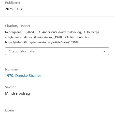
Publiceret
2025-01-31
Citation/Eksport
Nedergaard, L. (2025). H. C. Andersen’s »Nattergalen« og J. L. Heibergs
»Digter-misundelse«.
Danske Studier
, (1970), 143–145. Hentet fra
https://tidsskrift.dk/danskestudier/article/view/153109
Citationsformater
Nummer
1970: Danske Studier
Sektion
Mindre bidrag
Licens