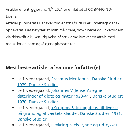
Artikler offentliggjort fra 1/1 2021 er omfattet af CC BY-NC-ND-
Licens.
Artikler publiceret i Danske Studier før 1/1 2021 er underlagt dansk
ophavsret. Det betyder at man må citere, downloade og linke til dem
via tidsskrift.dk. Genudgivelse af artiklerne kræver en aftale med
redaktionen som også ejer ophavsretten.
Mest læste artikler af samme forfatter(e)
Leif Nedergaard,
Erasmus Montanus
,
Danske Studier:
1979: Danske Studier
Leif Nedergaard,
Johannes V. Jensen's egne
dateringer af digte og myter 1920-41
,
Danske Studier:
1970: Danske Studier
Leif Nedergaard,
»Kongens Fald« og dens tilblivelse
på grundlag af værkets kladde
,
Danske Studier: 1991:
Danske Studier
Leif Nedergaard,
Omkring Niels Lyhne og udtrykket