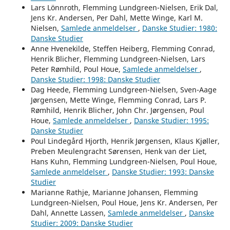
Lars Lönnroth, Flemming Lundgreen-Nielsen, Erik Dal,
Jens Kr. Andersen, Per Dahl, Mette Winge, Karl M.
Nielsen,
Samlede anmeldelser
,
Danske Studier: 1980:
Danske Studier
Anne Hvenekilde, Steffen Heiberg, Flemming Conrad,
Henrik Blicher, Flemming Lundgreen-Nielsen, Lars
Peter Rømhild, Poul Houe,
Samlede anmeldelser
,
Danske Studier: 1998: Danske Studier
Dag Heede, Flemming Lundgreen-Nielsen, Sven-Aage
Jørgensen, Mette Winge, Flemming Conrad, Lars P.
Rømhild, Henrik Blicher, John Chr. Jørgensen, Poul
Houe,
Samlede anmeldelser
,
Danske Studier: 1995:
Danske Studier
Poul Lindegård Hjorth, Henrik Jørgensen, Klaus Kjøller,
Preben Meulengracht Sørensen, Henk van der Liet,
Hans Kuhn, Flemming Lundgreen-Nielsen, Poul Houe,
Samlede anmeldelser
,
Danske Studier: 1993: Danske
Studier
Marianne Rathje, Marianne Johansen, Flemming
Lundgreen-Nielsen, Poul Houe, Jens Kr. Andersen, Per
Dahl, Annette Lassen,
Samlede anmeldelser
,
Danske
Studier: 2009: Danske Studier