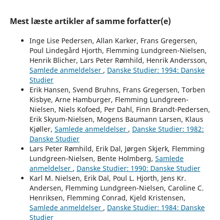
Mest læste artikler af samme forfatter(e)
Inge Lise Pedersen, Allan Karker, Frans Gregersen,
Poul Lindegård Hjorth, Flemming Lundgreen-Nielsen,
Henrik Blicher, Lars Peter Rømhild, Henrik Andersson,
Samlede anmeldelser
,
Danske Studier: 1994: Danske
Studier
Erik Hansen, Svend Bruhns, Frans Gregersen, Torben
Kisbye, Arne Hamburger, Flemming Lundgreen-
Nielsen, Niels Kofoed, Per Dahl, Finn Brandt-Pedersen,
Erik Skyum-Nielsen, Mogens Baumann Larsen, Klaus
Kjøller,
Samlede anmeldelser
,
Danske Studier: 1982:
Danske Studier
Lars Peter Rømhild, Erik Dal, Jørgen Skjerk, Flemming
Lundgreen-Nielsen, Bente Holmberg,
Samlede
anmeldelser
,
Danske Studier: 1990: Danske Studier
Karl M. Nielsen, Erik Dal, Poul L. Hjorth, Jens Kr.
Andersen, Flemming Lundgreen-Nielsen, Caroline C.
Henriksen, Flemming Conrad, Kjeld Kristensen,
Samlede anmeldelser
,
Danske Studier: 1984: Danske
Studier