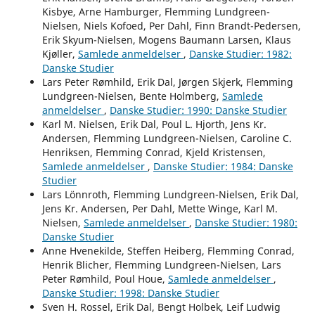
Kisbye, Arne Hamburger, Flemming Lundgreen-
Nielsen, Niels Kofoed, Per Dahl, Finn Brandt-Pedersen,
Erik Skyum-Nielsen, Mogens Baumann Larsen, Klaus
Kjøller,
Samlede anmeldelser
,
Danske Studier: 1982:
Danske Studier
Lars Peter Rømhild, Erik Dal, Jørgen Skjerk, Flemming
Lundgreen-Nielsen, Bente Holmberg,
Samlede
anmeldelser
,
Danske Studier: 1990: Danske Studier
Karl M. Nielsen, Erik Dal, Poul L. Hjorth, Jens Kr.
Andersen, Flemming Lundgreen-Nielsen, Caroline C.
Henriksen, Flemming Conrad, Kjeld Kristensen,
Samlede anmeldelser
,
Danske Studier: 1984: Danske
Studier
Lars Lönnroth, Flemming Lundgreen-Nielsen, Erik Dal,
Jens Kr. Andersen, Per Dahl, Mette Winge, Karl M.
Nielsen,
Samlede anmeldelser
,
Danske Studier: 1980:
Danske Studier
Anne Hvenekilde, Steffen Heiberg, Flemming Conrad,
Henrik Blicher, Flemming Lundgreen-Nielsen, Lars
Peter Rømhild, Poul Houe,
Samlede anmeldelser
,
Danske Studier: 1998: Danske Studier
Sven H. Rossel, Erik Dal, Bengt Holbek, Leif Ludwig