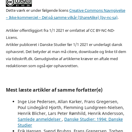
Dette værk er under følgende licens
Creative Commons Navngivelse
– Ikke-kommerciel – Del på samme vilkår (ShareAlike) (by-nc-sa)
.
Artikler offentliggjort fra 1/1 2021 er omfattet af CC BY-NC-ND-
Licens.
Artikler publiceret i Danske Studier før 1/1 2021 er underlagt dansk
ophavsret. Det betyder at man må citere, downloade og linke til dem
via tidsskrift.dk. Genudgivelse af artiklerne kræver en aftale med
redaktionen som også ejer ophavsretten.
Mest læste artikler af samme forfatter(e)
Inge Lise Pedersen, Allan Karker, Frans Gregersen,
Poul Lindegård Hjorth, Flemming Lundgreen-Nielsen,
Henrik Blicher, Lars Peter Rømhild, Henrik Andersson,
Samlede anmeldelser
,
Danske Studier: 1994: Danske
Studier
Erik Hansen, Svend Bruhns, Frans Gregersen, Torben