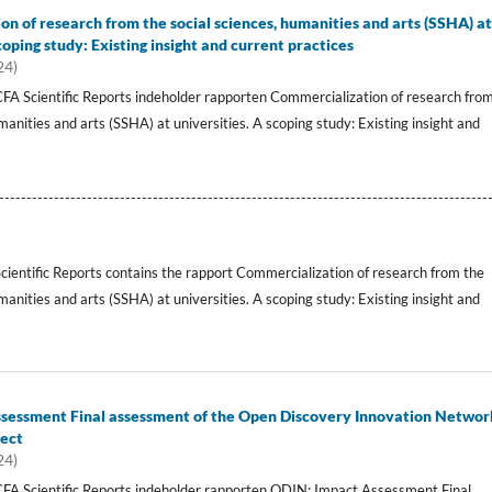
n of research from the social sciences, humanities and arts (SSHA) a
coping study: Existing insight and current practices
24)
FA Scientific Reports indeholder rapporten Commercialization of research fro
manities and arts (SSHA) at universities. A scoping study: Existing insight and
-----------------------------------------------------------------------------------------
Scientific Reports contains the rapport Commercialization of research from the
manities and arts (SSHA) at universities. A scoping study: Existing insight and
sessment Final assessment of the Open Discovery Innovation Networ
ject
24)
FA Scientific Reports indeholder rapporten ODIN: Impact Assessment Final