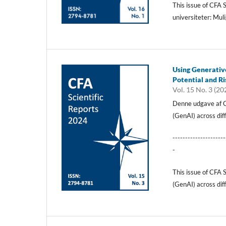
This issue of CFA 
universiteter: Mul
Using Generative
Potential and Ri
Vol. 15 No. 3 (20
Denne udgave af CF
(GenAI) across dif
---------------------
-
This issue of CFA S
(GenAI) across dif