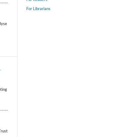
------
For Librarians
lyse
,
ting
------
Trust