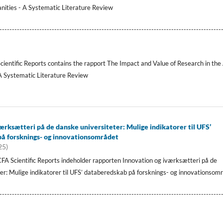
nities - A Systematic Literature Review
-----------------------------------------------------------------------------------------
Scientific Reports contains the rapport The Impact and Value of Research in the
A Systematic Literature Review
ærksætteri på de danske universiteter: Mulige indikatorer til UFS’
å forsknings- og innovationsområdet
25)
FA Scientific Reports indeholder rapporten Innovation og iværksætteri på de
er: Mulige indikatorer til UFS’ databeredskab på forsknings- og innovationsom
-----------------------------------------------------------------------------------------