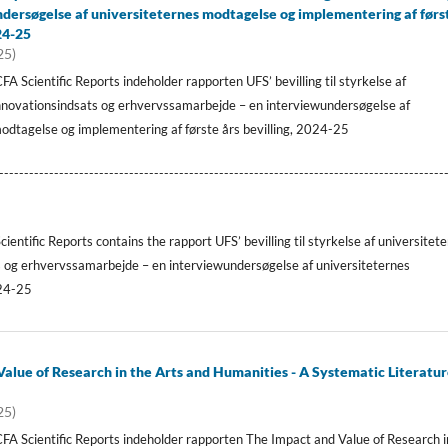
ndersøgelse af universiteternes modtagelse og implementering af førs
24-25
25)
A Scientific Reports indeholder rapporten UFS’ bevilling til styrkelse af
innovationsindsats og erhvervssamarbejde – en interviewundersøgelse af
odtagelse og implementering af første års bevilling, 2024-25
-----------------------------------------------------------------------------------------
cientific Reports contains the rapport UFS’ bevilling til styrkelse af universitet
s og erhvervssamarbejde – en interviewundersøgelse af universiteternes
024-25
alue of Research in the Arts and Humanities - A Systematic Literatu
25)
A Scientific Reports indeholder rapporten The Impact and Value of Research i