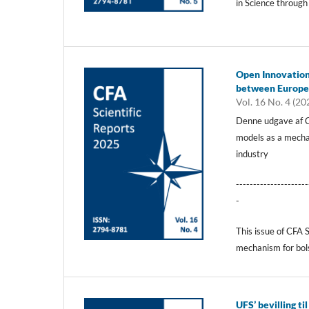
in Science through
Open Innovation 
between Europea
Vol. 16 No. 4 (20
Denne udgave af CF
models as a mecha
industry
---------------------
-
This issue of CFA 
mechanism for bols
UFS’ bevilling t