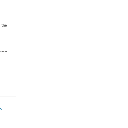
t
m the
------
k