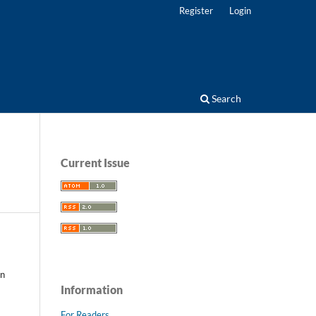
Register
Login
Search
Current Issue
En
Information
For Readers