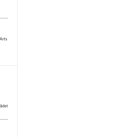
------
 Arts
rådet
------