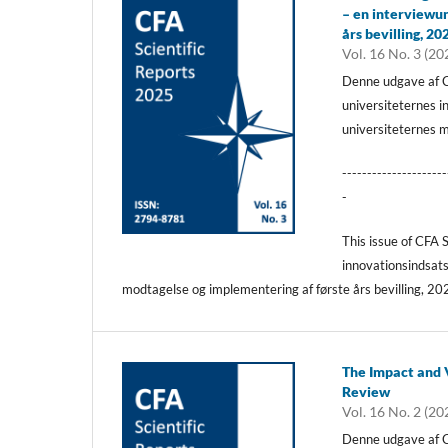
– en interviewu
års bevilling, 20
Vol. 16 No. 3 (20
Denne udgave af CF
universiteternes 
universiteternes m
---------------------
-
This issue of CFA S
innovationsindsat
modtagelse og implementering af første års bevilling, 2
The Impact and V
Review
Vol. 16 No. 2 (20
Denne udgave af CF