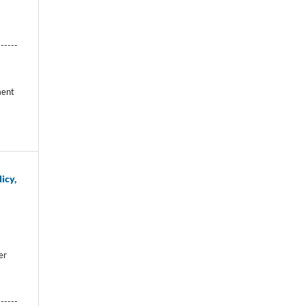
------
ment
icy,
er
------