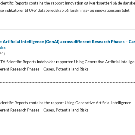
Scientific Reports contains the rapport Innovation og iværksætteri på de dansk
ige indikatorer til UFS’ databeredskab på forsknings- og innovationsområdet
 Artificial Intelligence (GenAI) across different Research Phases – Cas
sks
24)
A Scientific Reports indeholder rapporten Using Generative Artificial Intellig
ferent Research Phases – Cases, Potential and Risks
-----------------------------------------------------------------------------------------
cientific Reports contains the rapport Using Generative Artificial Intelligence
ferent Research Phases – Cases, Potential and Risks