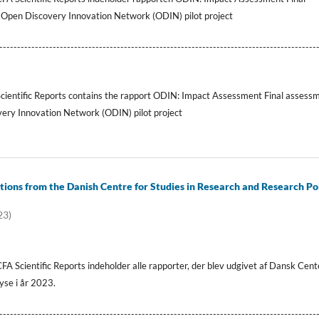
 Open Discovery Innovation Network (ODIN) pilot project
-----------------------------------------------------------------------------------------
Scientific Reports contains the rapport ODIN: Impact Assessment Final assess
very Innovation Network (ODIN) pilot project
tions from the Danish Centre for Studies in Research and Research Pol
23)
A Scientific Reports indeholder alle rapporter, der blev udgivet af Dansk Cent
yse i år 2023.
-----------------------------------------------------------------------------------------