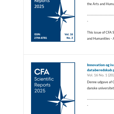
the Arts and Huma
---------------------
-
This issue of CFA 
and Humanities - 
Innovation og iv
databeredskab p
Vol. 16 No. 1 (20
Denne udgave af C
danske universitet
---------------------
-