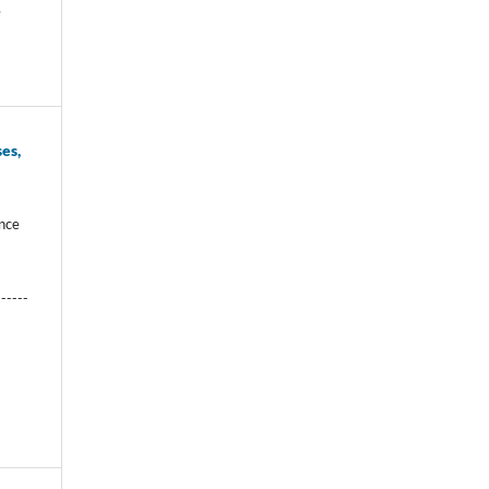
e
es,
ence
------