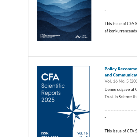
---------------------
-
This issue of CFA 
af konkurrenceuds
Policy Recommend
and Communica
Vol. 16 No. 5 (20
Denne udgave af C
Trust in Science t
---------------------
-
This issue of CFA 