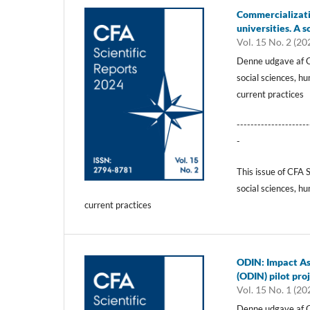
Commercializatio
universities. A s
Vol. 15 No. 2 (20
Denne udgave af C
social sciences, hu
current practices
---------------------
-
This issue of CFA 
social sciences, hu
current practices
ODIN: Impact As
(ODIN) pilot pro
Vol. 15 No. 1 (20
Denne udgave af C