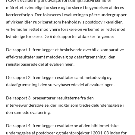
i CFA´s evaluering af udvalgte forskningsrådsvirkemidler
målrettet kvindelige forskere og forskere i begyndelsen af deres
karriereforløb. Der fokuseres i evalueringen på tre undergrupper
af virkemidler rubriceret som henholdsvis postdocvirkemidler,
virkemidler rettet mod yngre forskere og virkemidler rettet mod
kvindelige forskere. De 6 delrapporter afdækker følgende:
Delrapport 1: fremlægger et beskrivende overblik, komparative
effektresultater samt metodevalg og dataafgrænsning i den
registerbaserede del af evalueringen.
Delrapport 2: fremlægger resultater samt metodevalg og
dataafgrænsning i den surveybaserede del af evalueringen.
Delrapport 3: præsenterer resultaterne fra den
interviewundersøgelse, der indgår som tredje delundersøgelse i
den samlede evaluering.
Delrapport 4: fremlægger resultaterne af den bibliometriske
undersøgelse af postdocer og talentprojekter i 2001-03 inden for