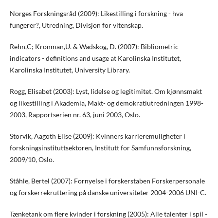
Norges Forskningsråd (2009): Likestilling i forskning - hva
fungerer?, Utredning, Divisjon for vitenskap.
Rehn,C; Kronman,U. & Wadskog, D. (2007): Bibliometric
indicators - definitions and usage at Karolinska Institutet,
Karolinska Institutet, University Library.
Rogg, Elisabet (2003): Lyst, lidelse og legitimitet. Om kjønnsmakt
og likestilling i Akademia, Makt- og demokratiutredningen 1998-
2003, Rapportserien nr. 63, juni 2003, Oslo.
Storvik, Aagoth Elise (2009): Kvinners karrieremuligheter i
forskningsinstituttsektoren, Institutt for Samfunnsforskning,
2009/10, Oslo.
Ståhle, Bertel (2007): Fornyelse i forskerstaben Forskerpersonale
og forskerrekruttering på danske universiteter 2004-2006 UNI-C.
Tænketank om flere kvinder i forskning (2005): Alle talenter i spil -