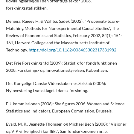
udviklingsarbejde i den offentlige sektor 2006,
forskningsstatistikken.
Dehejia, Rajeev H. & Wahba, Sadek (2002): "Propensity Score-
Matching Methods for Nonexperimental Causal Studies", The
Review of Economics and Statistics, February 2002, 84(1): 151-
161, Harvard College and the Massachusetts Institute of
Technology.
https://doi.org/10.1162/003465302317331982
Det Frie Forskningsråd (2009): Statistik for fondsfunktionen
2008, Forsknings- og Innovationsstyrelsen, København.
Det Kongelige Danske Videnskabernes Selskab (2006):
Nyinvestering i vækstlaget i dansk forskning.
EU-kommissionen (2006): She figures 2006. Women and Science.
Statistics and Indicators, European Commission, Brussels.
Evald, M. R., Jeanette Thomsen og Michael Bech (2008): "Visioner
og VIP virkelighed i konflikt", Samfundsøkonomen nr. 5.