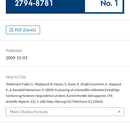
PDF (Dansk)
Published
2009-12-01
How to Cite
Thidemann Faber, S., Mejlgaard, N., Haase, S., Siune, K., Krogh Graversen, E., Aagaard,
K., & Stendahl Mortensen, P. (2009). Evaluering af virkemidler målrettet kvindelige
forskere og forskere i begyndelsen af deres karriereforløb: Delrapporter.
CFA
Scientific Reports
,
1
(1), 1–268. https://doi.org/10.7146/cfasr.v1i1.150632
More Citation Formats