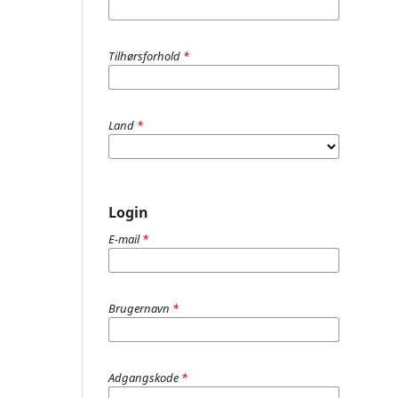
Tilhørsforhold
*
Land
*
Login
E-mail
*
Brugernavn
*
Adgangskode
*