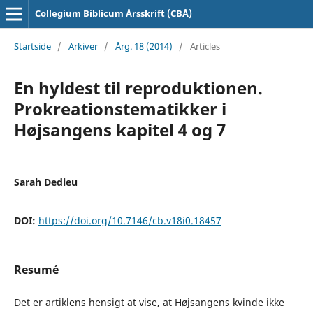
Collegium Biblicum Årsskrift (CBÅ)
Startside
/
Arkiver
/
Årg. 18 (2014)
/
Articles
En hyldest til reproduktionen.
Prokreationstematikker i
Højsangens kapitel 4 og 7
Sarah Dedieu
DOI:
https://doi.org/10.7146/cb.v18i0.18457
Resumé
Det er artiklens hensigt at vise, at Højsangens kvinde ikke