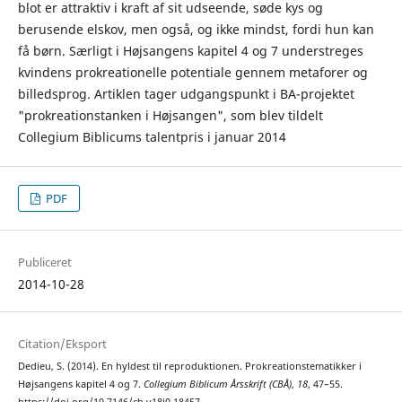
blot er attraktiv i kraft af sit udseende, søde kys og
berusende elskov, men også, og ikke mindst, fordi hun kan
få børn. Særligt i Højsangens kapitel 4 og 7 understreges
kvindens prokreationelle potentiale gennem metaforer og
billedsprog. Artiklen tager udgangspunkt i BA-projektet
"prokreationstanken i Højsangen", som blev tildelt
Collegium Biblicums talentpris i januar 2014
PDF
Publiceret
2014-10-28
Citation/Eksport
Dedieu, S. (2014). En hyldest til reproduktionen. Prokreationstematikker i
Højsangens kapitel 4 og 7.
Collegium Biblicum Årsskrift (CBÅ)
,
18
, 47–55.