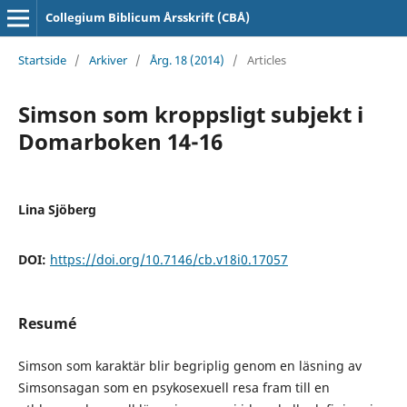
Collegium Biblicum Årsskrift (CBÅ)
Startside
/
Arkiver
/
Årg. 18 (2014)
/
Articles
Simson som kroppsligt subjekt i
Domarboken 14-16
Lina Sjöberg
DOI:
https://doi.org/10.7146/cb.v18i0.17057
Resumé
Simson som karaktär blir begriplig genom en läsning av
Simsonsagan som en psykosexuell resa fram till en