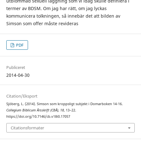
utblommad sexuell läggning som vi idag skulle definiera i
termer av BDSM. Om jag har rätt, om jag lyckas
kommunicera tolkningen, så innebär det att bilden av
Simson som offer måste revideras
PDF
Publiceret
2014-04-30
Citation/Eksport
Sjöberg, L. (2014). Simson som kroppsligt subjekt i Domarboken 14-16.
Collegium Biblicum Årsskrift (CBÅ)
,
18
, 13–22.
https://doi.org/10.7146/cb.v18i0.17057
Citationsformater