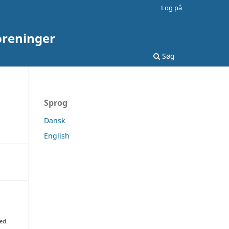
Log på
oreninger
Søg
Sprog
Dansk
English
ed.