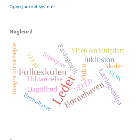
Open Journal Systems
Nøgleord
Pædagogik
Integrationsarbejde
Viden om fattigdom
Strategier
STEM
Inklusion
Skoler
Viden
Folkeskolen
Læringsmiljø
FLiK
Leder
Uddannelse
SPEED
Børnehaven
Dagtilbud
Børnehaver