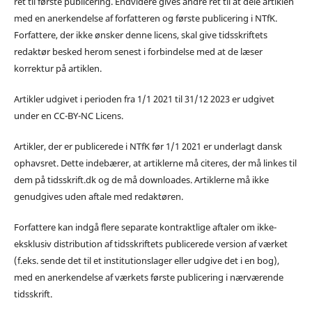
ret til første publicering. Endvidere gives andre ret til at dele artiklen
med en anerkendelse af forfatteren og første publicering i NTfK.
Forfattere, der ikke ønsker denne licens, skal give tidsskriftets
redaktør besked herom senest i forbindelse med at de læser
korrektur på artiklen.
Artikler udgivet i perioden fra 1/1 2021 til 31/12 2023 er udgivet
under en CC-BY-NC Licens.
Artikler, der er publicerede i NTfK før 1/1 2021 er underlagt dansk
ophavsret. Dette indebærer, at artiklerne må citeres, der må linkes til
dem på tidsskrift.dk og de må downloades. Artiklerne må ikke
genudgives uden aftale med redaktøren.
Forfattere kan indgå flere separate kontraktlige aftaler om ikke-
eksklusiv distribution af tidsskriftets publicerede version af værket
(f.eks. sende det til et institutionslager eller udgive det i en bog),
med en anerkendelse af værkets første publicering i nærværende
tidsskrift.