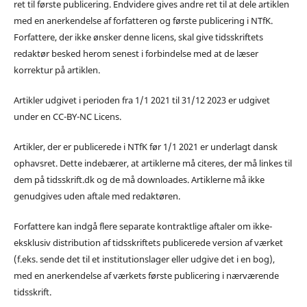
ret til første publicering. Endvidere gives andre ret til at dele artiklen
med en anerkendelse af forfatteren og første publicering i NTfK.
Forfattere, der ikke ønsker denne licens, skal give tidsskriftets
redaktør besked herom senest i forbindelse med at de læser
korrektur på artiklen.
Artikler udgivet i perioden fra 1/1 2021 til 31/12 2023 er udgivet
under en CC-BY-NC Licens.
Artikler, der er publicerede i NTfK før 1/1 2021 er underlagt dansk
ophavsret. Dette indebærer, at artiklerne må citeres, der må linkes til
dem på tidsskrift.dk og de må downloades. Artiklerne må ikke
genudgives uden aftale med redaktøren.
Forfattere kan indgå flere separate kontraktlige aftaler om ikke-
eksklusiv distribution af tidsskriftets publicerede version af værket
(f.eks. sende det til et institutionslager eller udgive det i en bog),
med en anerkendelse af værkets første publicering i nærværende
tidsskrift.