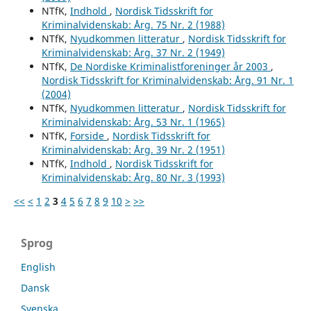
NTfK,
Indhold
,
Nordisk Tidsskrift for
Kriminalvidenskab: Årg. 75 Nr. 2 (1988)
NTfK,
Nyudkommen litteratur
,
Nordisk Tidsskrift for
Kriminalvidenskab: Årg. 37 Nr. 2 (1949)
NTfK,
De Nordiske Kriminalistforeninger år 2003
,
Nordisk Tidsskrift for Kriminalvidenskab: Årg. 91 Nr. 1
(2004)
NTfK,
Nyudkommen litteratur
,
Nordisk Tidsskrift for
Kriminalvidenskab: Årg. 53 Nr. 1 (1965)
NTfK,
Forside
,
Nordisk Tidsskrift for
Kriminalvidenskab: Årg. 39 Nr. 2 (1951)
NTfK,
Indhold
,
Nordisk Tidsskrift for
Kriminalvidenskab: Årg. 80 Nr. 3 (1993)
<<
<
1
2
3
4
5
6
7
8
9
10
>
>>
Sprog
English
Dansk
Svenska