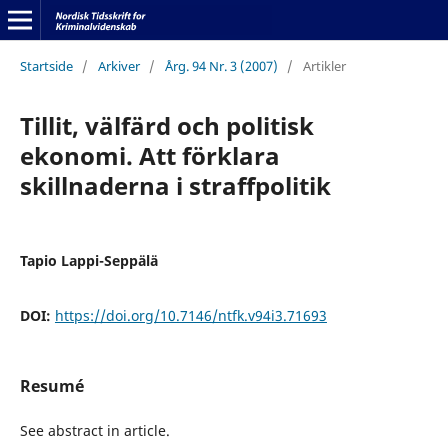
Startside
/
Arkiver
/
Årg. 94 Nr. 3 (2007)
/
Artikler
Tillit, välfärd och politisk
ekonomi. Att förklara
skillnaderna i straffpolitik
Tapio Lappi-Seppälä
DOI:
https://doi.org/10.7146/ntfk.v94i3.71693
Resumé
See abstract in article.