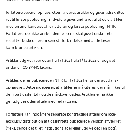
forfattere bevarer ophavsretten til deres artikler og giver tidsskriftet
ret til første publicering. Endvidere gives andre ret til at dele artiklen
med en anerkendelse af forfatteren og første publicering i NTfK.
Forfattere, der ikke ønsker denne licens, skal give tidsskriftets
redaktør besked herom senest i forbindelse med at de læser
korrektur på artiklen.
Artikler udgivet i perioden fra 1/1 2021 til 31/12 2023 er udgivet
under en CC-BY-NC Licens.
Artikler, der er publicerede i NTfK før 1/1 2021 er underlagt dansk
ophavsret. Dette indebærer, at artiklerne må citeres, der må linkes til
dem på tidsskrift.dk og de må downloades. Artiklerne må ikke
genudgives uden aftale med redaktøren.
Forfattere kan indgå flere separate kontraktlige aftaler om ikke-
eksklusiv distribution af tidsskriftets publicerede version af værket
(f.eks. sende det til et institutionslager eller udgive det i en bog),