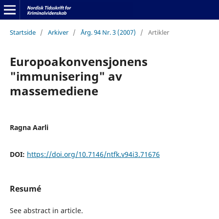
Startside
/
Arkiver
/
Årg. 94 Nr. 3 (2007)
/
Artikler
Europoakonvensjonens
"immunisering" av
massemediene
Ragna Aarli
DOI:
https://doi.org/10.7146/ntfk.v94i3.71676
Resumé
See abstract in article.