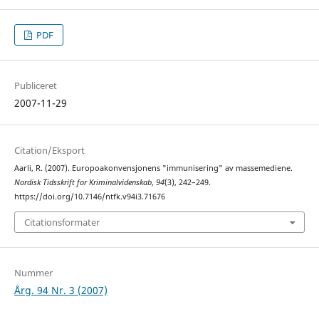
PDF
Publiceret
2007-11-29
Citation/Eksport
Aarli, R. (2007). Europoakonvensjonens "immunisering" av massemediene.
Nordisk Tidsskrift for Kriminalvidenskab
,
94
(3), 242–249.
https://doi.org/10.7146/ntfk.v94i3.71676
Citationsformater
Nummer
Årg. 94 Nr. 3 (2007)