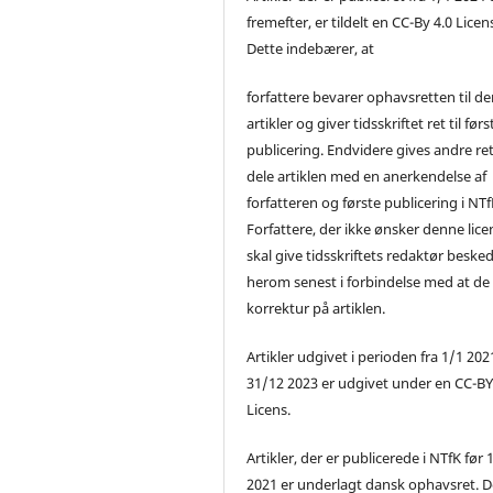
fremefter, er tildelt en CC-By 4.0 Licen
Dette indebærer, at
forfattere bevarer ophavsretten til de
artikler og giver tidsskriftet ret til førs
publicering. Endvidere gives andre ret 
dele artiklen med en anerkendelse af
forfatteren og første publicering i NTf
Forfattere, der ikke ønsker denne lice
skal give tidsskriftets redaktør beske
herom senest i forbindelse med at de
korrektur på artiklen.
Artikler udgivet i perioden fra 1/1 2021
31/12 2023 er udgivet under en CC-B
Licens.
Artikler, der er publicerede i NTfK før 
2021 er underlagt dansk ophavsret. D