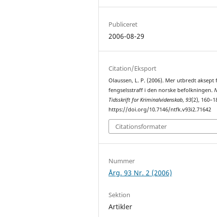
Publiceret
2006-08-29
Citation/Eksport
Olaussen, L. P. (2006). Mer utbredt aksept 
fengselsstraff i den norske befolkningen.
N
Tidsskrift for Kriminalvidenskab
,
93
(2), 160–1
https://doi.org/10.7146/ntfk.v93i2.71642
Citationsformater
Nummer
Årg. 93 Nr. 2 (2006)
Sektion
Artikler