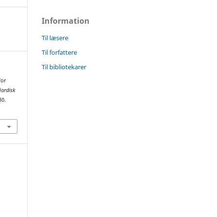
Information
Til læsere
Til forfattere
Til bibliotekarer
for
ordisk
80.