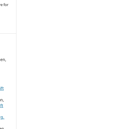
ve for
sen,
ft
n,
ft
rg.
en,