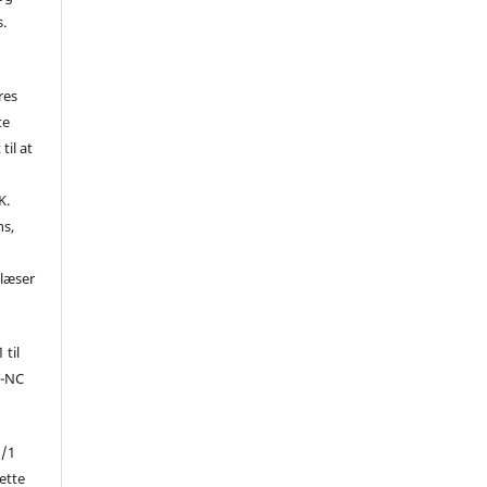
s.
res
te
til at
K.
ns,
d
 læser
 til
Y-NC
1/1
ette