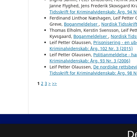
Janne Flyghed, Jens Frederik Skovsgard Kr
Tidsskrift for Kriminalvidenskab: Årg. 94 N
Ferdinand Linthoe Næshagen, Leif Petter O
Greve,
Boganmeldelser
,
Nordisk Tidsskrif
Thomas Elholm, Kerstin Svensson, Leif Pet
Kyvsgaard,
Boganmeldelser
,
Nordisk Tidss
Leif Petter Olaussen,
Prisonisering - en ub
Kriminalvidenskab: Årg. 102 Nr. 3 (2015)
Leif Petter Olaussen,
Politianmeldelse - ha
Kriminalvidenskab: Årg. 93 Nr. 3 (2006)
Leif Petter Olaussen,
De nordiske rettsbev
Tidsskrift for Kriminalvidenskab: Årg. 98 N
1
2
3
>
>>
Nordisk Tidsskrift for Kriminalvidenskab
D