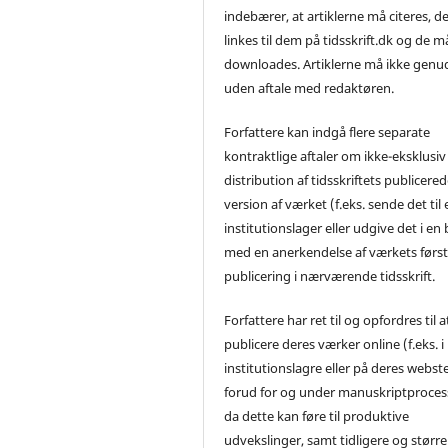
indebærer, at artiklerne må citeres, d
linkes til dem på tidsskrift.dk og de m
downloades. Artiklerne må ikke genu
uden aftale med redaktøren.
Forfattere kan indgå flere separate
kontraktlige aftaler om ikke-eksklusiv
distribution af tidsskriftets publicere
version af værket (f.eks. sende det til 
institutionslager eller udgive det i en
med en anerkendelse af værkets førs
publicering i nærværende tidsskrift.
Forfattere har ret til og opfordres til a
publicere deres værker online (f.eks. i
institutionslagre eller på deres webst
forud for og under manuskriptproces
da dette kan føre til produktive
udvekslinger, samt tidligere og større