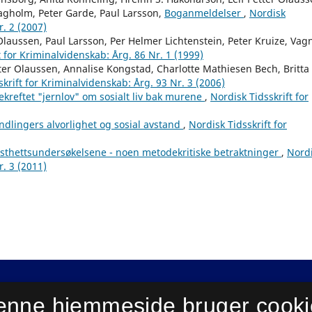
agholm, Peter Garde, Paul Larsson,
Boganmeldelser
,
Nordisk
r. 2 (2007)
laussen, Paul Larsson, Per Helmer Lichtenstein, Peter Kruize, Vag
t for Kriminalvidenskab: Årg. 86 Nr. 1 (1999)
ter Olaussen, Annalise Kongstad, Charlotte Mathiesen Bech, Britta
krift for Kriminalvidenskab: Årg. 93 Nr. 3 (2006)
ekreftet "jernlov" om sosialt liv bak murene
,
Nordisk Tidsskrift for
ndlingers alvorlighet og sosial avstand
,
Nordisk Tidsskrift for
isthettsundersøkelsene - noen metodekritiske betraktninger
,
Nord
r. 3 (2011)
enne hjemmeside bruger cooki