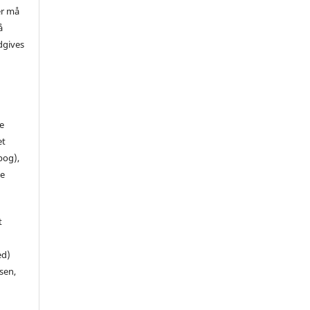
er må
å
dgives
de
et
 bog),
te
t
ed)
sen,