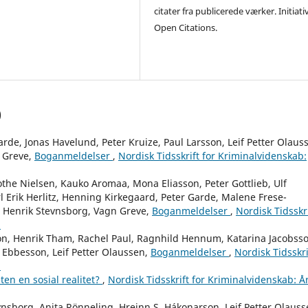
citater fra publicerede værker. Initiati
Open Citations.
)
arde, Jonas Havelund, Peter Kruize, Paul Larsson, Leif Petter Olaus
n Greve,
Boganmeldelser
,
Nordisk Tidsskrift for Kriminalvidenskab:
othe Nielsen, Kauko Aromaa, Mona Eliasson, Peter Gottlieb, Ulf
l Erik Herlitz, Henning Kirkegaard, Peter Garde, Malene Frese-
, Henrik Stevnsborg, Vagn Greve,
Boganmeldelser
,
Nordisk Tidsskri
)
on, Henrik Tham, Rachel Paul, Ragnhild Hennum, Katarina Jacobsso
 Ebbesson, Leif Petter Olaussen,
Boganmeldelser
,
Nordisk Tidsskri
)
ten en sosial realitet?
,
Nordisk Tidsskrift for Kriminalvidenskab: Å
vnsborg, Anita Rönneling, Hreinn S. Hákonarson, Leif Petter Olauss