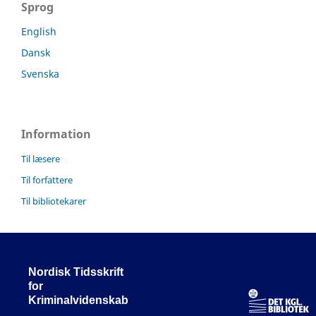
Sprog
English
Dansk
Svenska
Information
Til læsere
Til forfattere
Til bibliotekarer
Nordisk Tidsskrift
for
Kriminalvidenskab