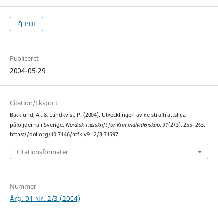
PDF
Publiceret
2004-05-29
Citation/Eksport
Bäcklund, A., & Lundkvist, P. (2004). Utvecklingen av de straffrättsliga
påföljderna i Sverige.
Nordisk Tidsskrift for Kriminalvidenskab
,
91
(2/3), 255–263.
https://doi.org/10.7146/ntfk.v91i2/3.71597
Citationsformater
Nummer
Årg. 91 Nr. 2/3 (2004)