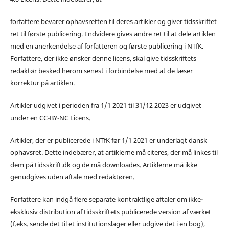
forfattere bevarer ophavsretten til deres artikler og giver tidsskriftet
ret til første publicering. Endvidere gives andre ret til at dele artiklen
med en anerkendelse af forfatteren og første publicering i NTfK.
Forfattere, der ikke ønsker denne licens, skal give tidsskriftets
redaktør besked herom senest i forbindelse med at de læser
korrektur på artiklen.
Artikler udgivet i perioden fra 1/1 2021 til 31/12 2023 er udgivet
under en CC-BY-NC Licens.
Artikler, der er publicerede i NTfK før 1/1 2021 er underlagt dansk
ophavsret. Dette indebærer, at artiklerne må citeres, der må linkes til
dem på tidsskrift.dk og de må downloades. Artiklerne må ikke
genudgives uden aftale med redaktøren.
Forfattere kan indgå flere separate kontraktlige aftaler om ikke-
eksklusiv distribution af tidsskriftets publicerede version af værket
(f.eks. sende det til et institutionslager eller udgive det i en bog),