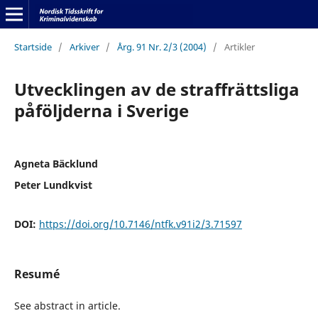
Startside
/
Arkiver
/
Årg. 91 Nr. 2/3 (2004)
/
Artikler
Utvecklingen av de straffrättsliga
påföljderna i Sverige
Agneta Bäcklund
Peter Lundkvist
DOI:
https://doi.org/10.7146/ntfk.v91i2/3.71597
Resumé
See abstract in article.