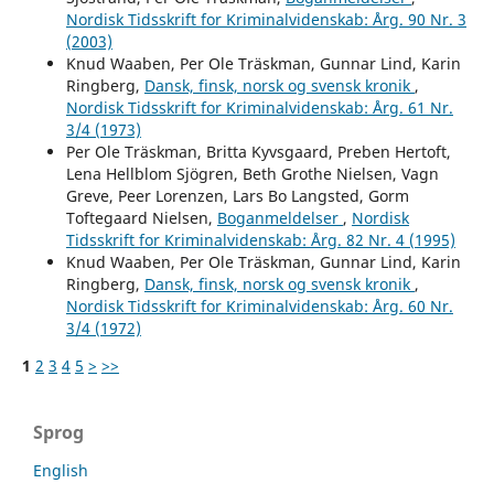
Nordisk Tidsskrift for Kriminalvidenskab: Årg. 90 Nr. 3
(2003)
Knud Waaben, Per Ole Träskman, Gunnar Lind, Karin
Ringberg,
Dansk, finsk, norsk og svensk kronik
,
Nordisk Tidsskrift for Kriminalvidenskab: Årg. 61 Nr.
3/4 (1973)
Per Ole Träskman, Britta Kyvsgaard, Preben Hertoft,
Lena Hellblom Sjögren, Beth Grothe Nielsen, Vagn
Greve, Peer Lorenzen, Lars Bo Langsted, Gorm
Toftegaard Nielsen,
Boganmeldelser
,
Nordisk
Tidsskrift for Kriminalvidenskab: Årg. 82 Nr. 4 (1995)
Knud Waaben, Per Ole Träskman, Gunnar Lind, Karin
Ringberg,
Dansk, finsk, norsk og svensk kronik
,
Nordisk Tidsskrift for Kriminalvidenskab: Årg. 60 Nr.
3/4 (1972)
1
2
3
4
5
>
>>
Sprog
English