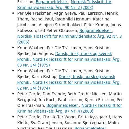
Ericsson,
Boganmeldelser
,
Nordisk Tidsskrift for
Kriminalvidenskab: Årg. 90 Nr. 2 (2003)
Per Ole Träskman, Vagn Greve, Paul Larsson, Henrik
Tham, Rachel Paul, Ragnhild Hennum, Katarina
Jacobsson, Asbjørn Strandbakken, Peter Kramp, Jonas
Ebbesson, Leif Petter Olaussen,
Boganmeldelser
,
Nordisk Tidsskrift for Kriminalvidenskab: Årg. 92 Nr. 3
(2005)
Knud Waaben, Per Ole Träskman, Hans Kristian
Bjerke, Jan Vilgens,
Dansk, finsk, norsk og svensk
kronik
,
Nordisk Tidsskrift for Kriminalvidenskab: Årg.
63 Nr. 3/4 (1975)
Knud Waaben, Per Ole Träskman, Hans Kristian
Bjerke, Karin Bishop,
Dansk, finsk, norsk og svensk
kronik
,
Nordisk Tidsskrift for Kriminalvidenskab: Årg.
62 Nr. 3/4 (1974)
Peter Garde, Dan Frände, Beth Grothe Nielsen, Martin
Bergquist, Ida Koch, Paul Larsson, Kjersti Ericsson, Per
Ole Träskman,
Boganmeldelser
,
Nordisk Tidsskrift for
Kriminalvidenskab: Årg. 87 Nr. 4 (2000)
Peter Garde, Christoffer Wong, Britta Kyvsgaard, Hans
Klette, Sv. Gram Jensen, Susanne Bjerregaard, Malin
Sjöstrand, Per Ole Träskman,
Boganmeldelser
,