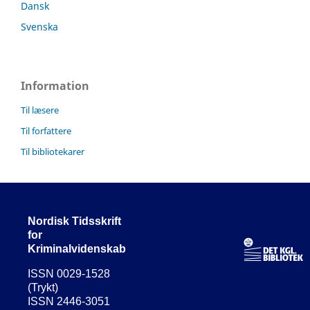
Dansk
Svenska
Information
Til læsere
Til forfattere
Til bibliotekarer
Nordisk Tidsskrift
for
Kriminalvidenskab
ISSN 0029-1528
(Trykt)
ISSN 2446-3051