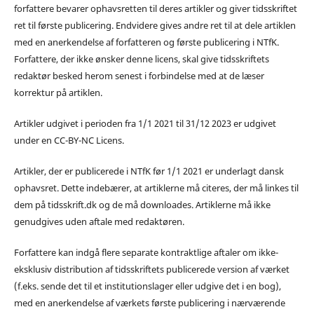
forfattere bevarer ophavsretten til deres artikler og giver tidsskriftet
ret til første publicering. Endvidere gives andre ret til at dele artiklen
med en anerkendelse af forfatteren og første publicering i NTfK.
Forfattere, der ikke ønsker denne licens, skal give tidsskriftets
redaktør besked herom senest i forbindelse med at de læser
korrektur på artiklen.
Artikler udgivet i perioden fra 1/1 2021 til 31/12 2023 er udgivet
under en CC-BY-NC Licens.
Artikler, der er publicerede i NTfK før 1/1 2021 er underlagt dansk
ophavsret. Dette indebærer, at artiklerne må citeres, der må linkes til
dem på tidsskrift.dk og de må downloades. Artiklerne må ikke
genudgives uden aftale med redaktøren.
Forfattere kan indgå flere separate kontraktlige aftaler om ikke-
eksklusiv distribution af tidsskriftets publicerede version af værket
(f.eks. sende det til et institutionslager eller udgive det i en bog),
med en anerkendelse af værkets første publicering i nærværende