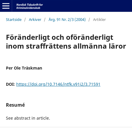
Startside
/
Arkiver
/
Årg. 91 Nr. 2/3 (2004)
/
Artikler
Föränderligt och oföränderligt
inom straffrättens allmänna läror
Per Ole Träskman
DOI:
https://doi.org/10.7146/ntfk.v91i2/3.71591
Resumé
See abstract in article.