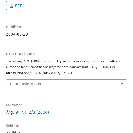
PDF
Publiceret
2004-05-29
Citation/Eksport
Träskman, P. O. (2004). Föränderligt och oföränderligt inom straffrättens
allmänna läror.
Nordisk Tidsskrift for Kriminalvidenskab
,
91
(2/3), 160–179.
https://doi.org/10.7146/ntfk.v91i2/3.71591
Citationsformater
Nummer
Årg. 91 Nr. 2/3 (2004)
Sektion
Artikler