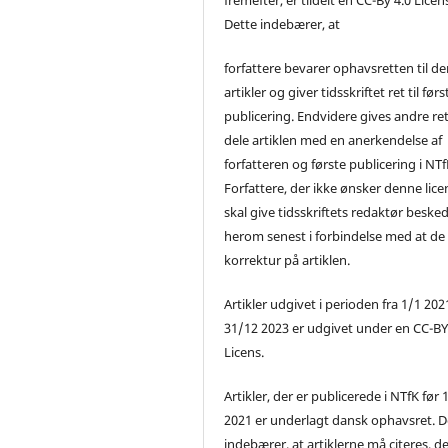
Dette indebærer, at
forfattere bevarer ophavsretten til de
artikler og giver tidsskriftet ret til førs
publicering. Endvidere gives andre ret 
dele artiklen med en anerkendelse af
forfatteren og første publicering i NTf
Forfattere, der ikke ønsker denne lice
skal give tidsskriftets redaktør beske
herom senest i forbindelse med at de
korrektur på artiklen.
Artikler udgivet i perioden fra 1/1 2021
31/12 2023 er udgivet under en CC-B
Licens.
Artikler, der er publicerede i NTfK før 
2021 er underlagt dansk ophavsret. D
indebærer, at artiklerne må citeres, d