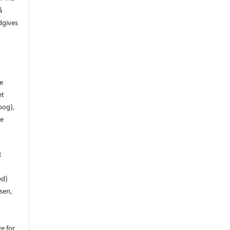
å
dgives
de
et
 bog),
te
t
ed)
sen,
ve for