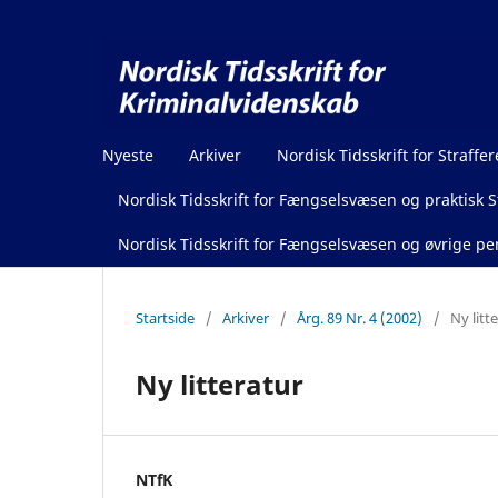
Nyeste
Arkiver
Nordisk Tidsskrift for Straffer
Nordisk Tidsskrift for Fængselsvæsen og praktisk St
Nordisk Tidsskrift for Fængselsvæsen og øvrige pen
Startside
/
Arkiver
/
Årg. 89 Nr. 4 (2002)
/
Ny litt
Ny litteratur
NTfK