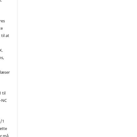
res
te
til at
K.
ns,
d
 læser
 til
Y-NC
1/1
ette
er må