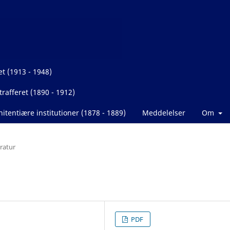
et (1913 - 1948)
rafferet (1890 - 1912)
itentiære institutioner (1878 - 1889)
Meddelelser
Om
eratur
PDF