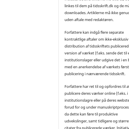
linkes til dem på tidsskrift.dk og de m
downloades. Artiklerne må ikke genu
uden aftale med redaktøren.
Forfattere kan indgå flere separate
kontraktlige aftaler om ikke-eksklusiv
distribution af tidsskriftets publicere
version af værket (f.eks. sende det til 
institutionslager eller udgive det i en
med en anerkendelse af værkets førs
publicering i nærværende tidsskrift.
Forfattere har ret til og opfordres til a
publicere deres værker online (f.eks. i
institutionslagre eller på deres webst
forud for og under manuskriptproces
da dette kan føre til produktive
udvekslinger, samt tidligere og større
citater fra publicerede værker. Initiati