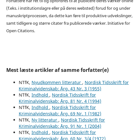
Forfattere har ret til og opfordres til at publicere deres værker online
(f.eks. i institutionslagre eller på deres websted) forud for og under
manuskriptprocessen, da dette kan føre til produktive udvekslinger,
samt tidligere og større citater fra publicerede værker. Initiative for
Open Citations.
Mest læste artikler af samme forfatter(e)
NTfK,
Nyudkommen litteratur
,
Nordisk Tidsskrift for
Kriminalvidenskab: Årg. 43 Nr. 3 (1955)
NTfK,
Indhold
,
Nordisk Tidsskrift for
Kriminalvidenskab: Årg. 81 Nr. 4 (1994)
NTfK,
Indhold
,
Nordisk Tidsskrift for
Kriminalvidenskab: Årg. 69 Nr. 1 (1982)
NTfK,
Ny litteratur
,
Nordisk Tidsskrift for
Kriminalvidenskab: Årg. 91 Nr. 1 (2004)
NTfK,
Indhold
,
Nordisk Tidsskrift for
Kriminalvidenskab: Årg. 60 Nr. 3/4 (1972)