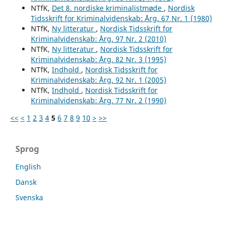
NTfK,
Det 8. nordiske kriminalistmøde
,
Nordisk
Tidsskrift for Kriminalvidenskab: Årg. 67 Nr. 1 (1980)
NTfK,
Ny litteratur
,
Nordisk Tidsskrift for
Kriminalvidenskab: Årg. 97 Nr. 2 (2010)
NTfK,
Ny litteratur
,
Nordisk Tidsskrift for
Kriminalvidenskab: Årg. 82 Nr. 3 (1995)
NTfK,
Indhold
,
Nordisk Tidsskrift for
Kriminalvidenskab: Årg. 92 Nr. 1 (2005)
NTfK,
Indhold
,
Nordisk Tidsskrift for
Kriminalvidenskab: Årg. 77 Nr. 2 (1990)
<<
<
1
2
3
4
5
6
7
8
9
10
>
>>
Sprog
English
Dansk
Svenska