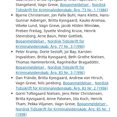
Stangeland, Vagn Greve,
Boganmeldelser
,
Nordisk
Tidsskrift for Kriminalvidenskab: Årg. 73 Nr. 1 (1986)
Bjarne Christensen, Jon Palle Buhl, Hans Klette, Hans-
Gunnar Axberger, Britta Kyvsgaard, Kauko Aromaa,
Vibeke Lund, Vagn Greve, Jacob Hilden Winsløw,
Preben Freitag, Sysette Vinding Kruse, Henrik
Stevnsborg, Arne Baun, Peter Gottlieb,
Boganmeldelser
,
Nordisk Tidsskrift for
Kriminalvidenskab: Årg. 77 Nr. 3 (1990)
Peter Kramp, Dorte Sestoft, Joi Bay, Karsten
Ingvaldsen, Britta Kyvsgaard, Beth Grothe Nielsen,
Thomas Hammerbrink, Ragnheiður Bragadóttir,
Boganmeldelser
,
Nordisk Tidsskrift for
Kriminalvidenskab: Årg. 83 Nr. 3 (1996)
Dan Frände, Britta Kyvsgaard, Andrew von Hirsch,
Vagn Greve, Nils Jareborg,
Boganmeldelser
,
Nordisk
Tidsskrift for Kriminalvidenskab: Årg. 83 Nr. 2 (1996)
Gorm Toftegaard Nielsen, Jens Peter Christensen,
Britta Kyvsgaard, Anne Palonen, Ida Koch, Henrik
Tham, Pekka Viljanen, Vagn Greve,
Boganmeldelser
,
Nordisk Tidsskrift for Kriminalvidenskab: Årg. 85 Nr. 1
(1998)