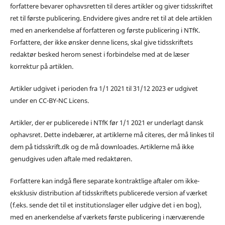
forfattere bevarer ophavsretten til deres artikler og giver tidsskriftet
ret til første publicering. Endvidere gives andre ret til at dele artiklen
med en anerkendelse af forfatteren og første publicering i NTfK.
Forfattere, der ikke ønsker denne licens, skal give tidsskriftets
redaktør besked herom senest i forbindelse med at de læser
korrektur på artiklen.
Artikler udgivet i perioden fra 1/1 2021 til 31/12 2023 er udgivet
under en CC-BY-NC Licens.
Artikler, der er publicerede i NTfK før 1/1 2021 er underlagt dansk
ophavsret. Dette indebærer, at artiklerne må citeres, der må linkes til
dem på tidsskrift.dk og de må downloades. Artiklerne må ikke
genudgives uden aftale med redaktøren.
Forfattere kan indgå flere separate kontraktlige aftaler om ikke-
eksklusiv distribution af tidsskriftets publicerede version af værket
(f.eks. sende det til et institutionslager eller udgive det i en bog),
med en anerkendelse af værkets første publicering i nærværende