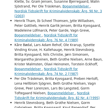
Klette, Sv. Gram Jensen, Susanne Bjerregaard, Malin
Sjöstrand, Per Ole Träskman,
Boganmeldelser
,
Nordisk Tidsskrift for Kriminalvidenskab: Årg. 90 Nr. 3
(2003)
Henrik Tham, Ib Scheel Thomsen, Jytte Willadsen,
Peter Gottlieb, Henrik Garlik Jensen, Britta Kyvsgaard,
Madeleine Löfmarck, Peter Garde, Vagn Greve,
Boganmeldelser
,
Nordisk Tidsskrift for
Kriminalvidenskab: Årg. 76 Nr. 4 (1989)
Kåre Bødal, Lars Adam Rehof, Ole Krarup, Sysette
Vinding Kruse, H. Kallehauge, Henrik Stevnsborg,
Britta Kyvsgaard, Nils Christie, Jørn Simonsen,
Margaretha Järvinen, Beth Grothe Nielsen, Arne Baun,
Krister Malmsten, Olavi Heinonen, Torstein Eckhoff,
Boganmeldelser
,
Nordisk Tidsskrift for
Kriminalvidenskab: Årg. 74 Nr. 2 (1987)
Per Ole Träskman, Britta Kyvsgaard, Preben Hertoft,
Lena Hellblom Sjögren, Beth Grothe Nielsen, Vagn
Greve, Peer Lorenzen, Lars Bo Langsted, Gorm
Toftegaard Nielsen,
Boganmeldelser
,
Nordisk
Tidsskrift for Kriminalvidenskab: Årg. 82 Nr. 4 (1995)
Henrik Stevnsborg, Beth Grothe Nielsen, Gorm
Gabrielsen, Britta Kyvsgaard, Knut Papendorf, Per