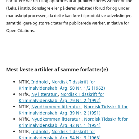
Forfattere har ret til og opfordres til at publicere deres værker online
(f.eks. i institutionslagre eller på deres websted) forud for og under
manuskriptprocessen, da dette kan føre til produktive udvekslinger,
samt tidligere og større citater fra publicerede værker. Initiative for
Open Citations.
Mest læste artikler af samme forfatter(e)
NTfK,
Indhold
,
Nordisk Tidsskrift for
Kriminalvidenskab: Årg. 50 Nr. 1/2 (1962)
NTfK,
Ny litteratur
,
Nordisk Tidsskrift for
Kriminalvidenskab: Årg. 79 Nr. 2 (1992)
NTfK,
Nyudkommen litteratur
,
Nordisk Tidsskrift for
Kriminalvidenskab: Årg. 39 Nr. 2 (1951)
NTfK,
Nyudkommen litteratur
,
Nordisk Tidsskrift for
Kriminalvidenskab: Årg. 42 Nr. 1 (1954)
NTfK,
Indhold
,
Nordisk Tidsskrift for
Kriminalvidenskab: Årg. 54 Nr. 3 (1966)