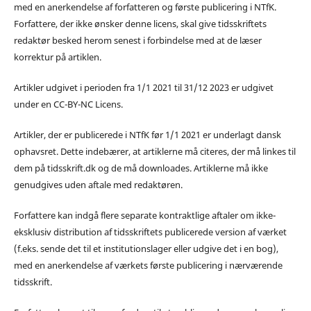
med en anerkendelse af forfatteren og første publicering i NTfK.
Forfattere, der ikke ønsker denne licens, skal give tidsskriftets
redaktør besked herom senest i forbindelse med at de læser
korrektur på artiklen.
Artikler udgivet i perioden fra 1/1 2021 til 31/12 2023 er udgivet
under en CC-BY-NC Licens.
Artikler, der er publicerede i NTfK før 1/1 2021 er underlagt dansk
ophavsret. Dette indebærer, at artiklerne må citeres, der må linkes til
dem på tidsskrift.dk og de må downloades. Artiklerne må ikke
genudgives uden aftale med redaktøren.
Forfattere kan indgå flere separate kontraktlige aftaler om ikke-
eksklusiv distribution af tidsskriftets publicerede version af værket
(f.eks. sende det til et institutionslager eller udgive det i en bog),
med en anerkendelse af værkets første publicering i nærværende
tidsskrift.