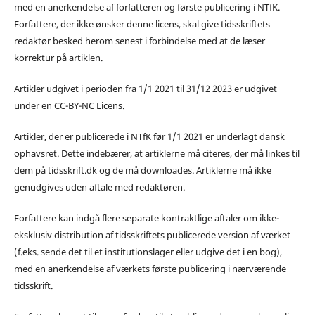
med en anerkendelse af forfatteren og første publicering i NTfK.
Forfattere, der ikke ønsker denne licens, skal give tidsskriftets
redaktør besked herom senest i forbindelse med at de læser
korrektur på artiklen.
Artikler udgivet i perioden fra 1/1 2021 til 31/12 2023 er udgivet
under en CC-BY-NC Licens.
Artikler, der er publicerede i NTfK før 1/1 2021 er underlagt dansk
ophavsret. Dette indebærer, at artiklerne må citeres, der må linkes til
dem på tidsskrift.dk og de må downloades. Artiklerne må ikke
genudgives uden aftale med redaktøren.
Forfattere kan indgå flere separate kontraktlige aftaler om ikke-
eksklusiv distribution af tidsskriftets publicerede version af værket
(f.eks. sende det til et institutionslager eller udgive det i en bog),
med en anerkendelse af værkets første publicering i nærværende
tidsskrift.