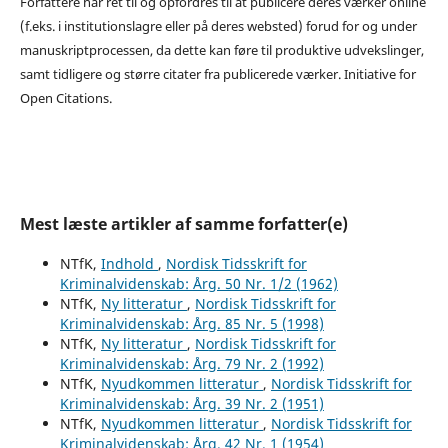
Forfattere har ret til og opfordres til at publicere deres værker online
(f.eks. i institutionslagre eller på deres websted) forud for og under
manuskriptprocessen, da dette kan føre til produktive udvekslinger,
samt tidligere og større citater fra publicerede værker. Initiative for
Open Citations.
Mest læste artikler af samme forfatter(e)
NTfK,
Indhold
,
Nordisk Tidsskrift for
Kriminalvidenskab: Årg. 50 Nr. 1/2 (1962)
NTfK,
Ny litteratur
,
Nordisk Tidsskrift for
Kriminalvidenskab: Årg. 85 Nr. 5 (1998)
NTfK,
Ny litteratur
,
Nordisk Tidsskrift for
Kriminalvidenskab: Årg. 79 Nr. 2 (1992)
NTfK,
Nyudkommen litteratur
,
Nordisk Tidsskrift for
Kriminalvidenskab: Årg. 39 Nr. 2 (1951)
NTfK,
Nyudkommen litteratur
,
Nordisk Tidsskrift for
Kriminalvidenskab: Årg. 42 Nr. 1 (1954)