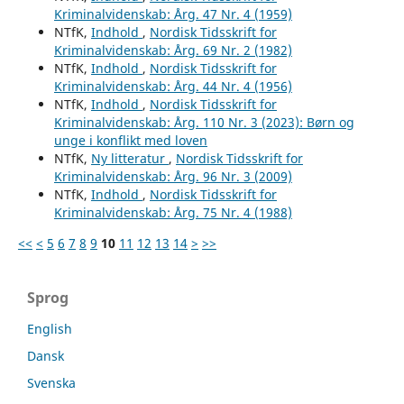
Kriminalvidenskab: Årg. 47 Nr. 4 (1959)
NTfK,
Indhold
,
Nordisk Tidsskrift for
Kriminalvidenskab: Årg. 69 Nr. 2 (1982)
NTfK,
Indhold
,
Nordisk Tidsskrift for
Kriminalvidenskab: Årg. 44 Nr. 4 (1956)
NTfK,
Indhold
,
Nordisk Tidsskrift for
Kriminalvidenskab: Årg. 110 Nr. 3 (2023): Børn og
unge i konflikt med loven
NTfK,
Ny litteratur
,
Nordisk Tidsskrift for
Kriminalvidenskab: Årg. 96 Nr. 3 (2009)
NTfK,
Indhold
,
Nordisk Tidsskrift for
Kriminalvidenskab: Årg. 75 Nr. 4 (1988)
<<
<
5
6
7
8
9
10
11
12
13
14
>
>>
Sprog
English
Dansk
Svenska