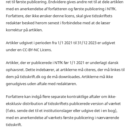
ret til første publicering. Endvidere gives andre ret til at dele artiklen
med en anerkendelse af forfatteren og første publicering i NTfK.
Forfattere, der ikke ønsker denne licens, skal give tidsskriftets
redaktør besked herom senest i forbindelse med at de læser
korrektur på artiklen.
Artikler udgivet i perioden fra 1/1 2021 til 31/12 2023 er udgivet
under en CC-BY-NC Licens.
Artikler, der er publicerede i NTfK før 1/1 2021 er underlagt dansk
ophavsret. Dette indebærer, at artiklerne må citeres, der må linkes til
dem på tidsskrift.dk og de må downloades. Artiklerne må ikke
genudgives uden aftale med redaktøren.
Forfattere kan indgå flere separate kontraktlige aftaler om ikke-
eksklusiv distribution af tidsskriftets publicerede version af værket
(f.eks. sende det til et institutionslager eller udgive det i en bog),
med en anerkendelse af værkets første publicering i nærværende
tidsskrift.