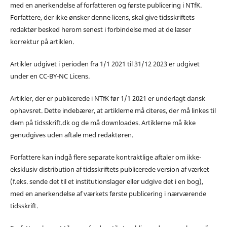
med en anerkendelse af forfatteren og første publicering i NTfK.
Forfattere, der ikke ønsker denne licens, skal give tidsskriftets
redaktør besked herom senest i forbindelse med at de læser
korrektur på artiklen.
Artikler udgivet i perioden fra 1/1 2021 til 31/12 2023 er udgivet
under en CC-BY-NC Licens.
Artikler, der er publicerede i NTfK før 1/1 2021 er underlagt dansk
ophavsret. Dette indebærer, at artiklerne må citeres, der må linkes til
dem på tidsskrift.dk og de må downloades. Artiklerne må ikke
genudgives uden aftale med redaktøren.
Forfattere kan indgå flere separate kontraktlige aftaler om ikke-
eksklusiv distribution af tidsskriftets publicerede version af værket
(f.eks. sende det til et institutionslager eller udgive det i en bog),
med en anerkendelse af værkets første publicering i nærværende
tidsskrift.