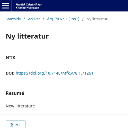
Startside
/
Arkiver
/
Årg. 78 Nr. 1 (1991)
/
Ny litteratur
Ny litteratur
NTfK
DOI:
https://doi.org/10.7146/ntfk.v78i1.71261
Resumé
New litterature
PDF