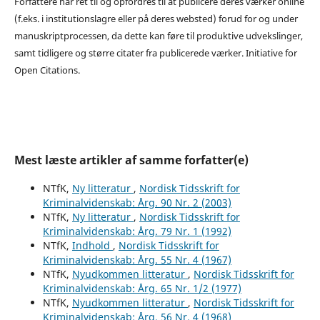
Forfattere har ret til og opfordres til at publicere deres værker online
(f.eks. i institutionslagre eller på deres websted) forud for og under
manuskriptprocessen, da dette kan føre til produktive udvekslinger,
samt tidligere og større citater fra publicerede værker. Initiative for
Open Citations.
Mest læste artikler af samme forfatter(e)
NTfK,
Ny litteratur
,
Nordisk Tidsskrift for
Kriminalvidenskab: Årg. 90 Nr. 2 (2003)
NTfK,
Ny litteratur
,
Nordisk Tidsskrift for
Kriminalvidenskab: Årg. 79 Nr. 1 (1992)
NTfK,
Indhold
,
Nordisk Tidsskrift for
Kriminalvidenskab: Årg. 55 Nr. 4 (1967)
NTfK,
Nyudkommen litteratur
,
Nordisk Tidsskrift for
Kriminalvidenskab: Årg. 65 Nr. 1/2 (1977)
NTfK,
Nyudkommen litteratur
,
Nordisk Tidsskrift for
Kriminalvidenskab: Årg. 56 Nr. 4 (1968)