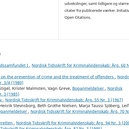
udvekslinger, samt tidligere og større
citater fra publicerede værker. Initiati
Open Citations.
)
ærdssamfundet I
,
Nordisk Tidsskrift for Kriminalvidenskab: Årg. 60 N
 on the prevention of crime and the treatment of offenders
,
Nordi
r. 3/4 (1980)
Stigel, Krister Malmsten, Vagn Greve,
Boganmeldelser
,
Nordisk
r. 3 (1985)
iv
,
Nordisk Tidsskrift for Kriminalvidenskab: Årg. 55 Nr. 3 (1967)
Henrik Stevnsborg, Beth Grothe Nielsen, Marja Taussi Sjöberg, Leif
oganmeldelser
,
Nordisk Tidsskrift for Kriminalvidenskab: Årg. 70 N
eretten
,
Nordisk Tidsskrift for Kriminalvidenskab: Årg. 94 Nr. 3 (20
Tidsskrift for Kriminalvidenskab: Årg. 82 Nr. 3 (1995)