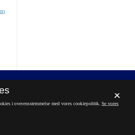
85)
es
×
ookies i overensstemmelse med vores cookiepolitik.
Se vores