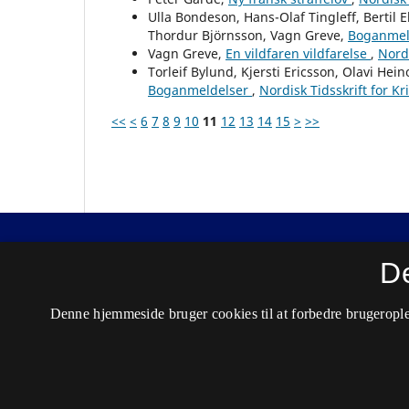
Ulla Bondeson, Hans-Olaf Tingleff, Bertil 
Thordur Björnsson, Vagn Greve,
Boganmel
Vagn Greve,
En vildfaren vildfarelse
,
Nordi
Torleif Bylund, Kjersti Ericsson, Olavi Hei
Boganmeldelser
,
Nordisk Tidsskrift for K
<<
<
6
7
8
9
10
11
12
13
14
15
>
>>
Nordisk Tidsskrift for Kriminalvidenskab
D
ISSN 0029-1528 (Trykt)
Denne hjemmeside bruger cookies til at forbedre brugerople
ISSN 2446-3051 (Online)
Tilgængelighedserklæring