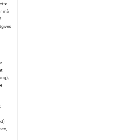
ette
er må
å
dgives
de
et
 bog),
te
t
ed)
sen,