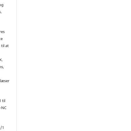
 og
s.
res
te
til at
K.
ns,
d
 læser
 til
Y-NC
1/1