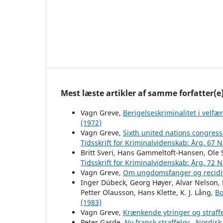
Mest læste artikler af samme forfatter(e
Vagn Greve,
Berigelseskriminalitet i velf
(1972)
Vagn Greve,
Sixth united nations congress
Tidsskrift for Kriminalvidenskab: Årg. 67 N
Britt Sveri, Hans Gammeltoft-Hansen, Ole 
Tidsskrift for Kriminalvidenskab: Årg. 72 N
Vagn Greve,
Om ungdomsfanger og recid
Inger Dübeck, Georg Høyer, Alvar Nelson, 
Petter Olausson, Hans Klette, K. J. Lång,
B
(1983)
Vagn Greve,
Krænkende ytringer og straff
Peter Garde,
Ny fransk straffelov
,
Nordisk 