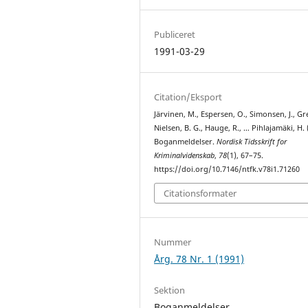
Publiceret
1991-03-29
Citation/Eksport
Järvinen, M., Espersen, O., Simonsen, J., Gre
Nielsen, B. G., Hauge, R., … Pihlajamäki, H. 
Boganmeldelser.
Nordisk Tidsskrift for
Kriminalvidenskab
,
78
(1), 67–75.
https://doi.org/10.7146/ntfk.v78i1.71260
Citationsformater
Nummer
Årg. 78 Nr. 1 (1991)
Sektion
Boganmeldelser