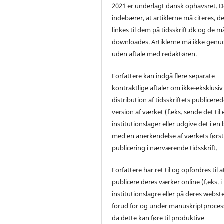
2021 er underlagt dansk ophavsret. D
indebærer, at artiklerne må citeres, d
linkes til dem på tidsskrift.dk og de m
downloades. Artiklerne må ikke genu
uden aftale med redaktøren.
Forfattere kan indgå flere separate
kontraktlige aftaler om ikke-eksklusiv
distribution af tidsskriftets publicere
version af værket (f.eks. sende det til 
institutionslager eller udgive det i en
med en anerkendelse af værkets førs
publicering i nærværende tidsskrift.
Forfattere har ret til og opfordres til a
publicere deres værker online (f.eks. i
institutionslagre eller på deres webst
forud for og under manuskriptproces
da dette kan føre til produktive