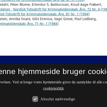
Ekdahl, Peter Blume, Erlendur S. Baldursson, Knud Aage Frøbert,
delser
,
Nordisk Tidsskrift for Kriminalvidenskab: Årg. 72 Nr. 4 (19
sk Tidsskrift for Kriminalvidenskab: Årg. 81 Nr. 1 (1994)
nonen, Annika Snare, Gilis Erenius, Vagn Greve, Poul Lodberg,
riminalvidenskab: Årg. 71 Nr. 1 (1984)
enne hjemmeside bruger cooki
velsen. Ved at bruge vores hjemmeside giver du samtykke til alle c
cookiepolitik
Absolut nødvendige