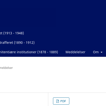
et (1913 - 1948)
rafferet (1890 - 1912)
itentiære institutioner (1878 - 1889)
Meddelelser
Om
eldelser
PDF