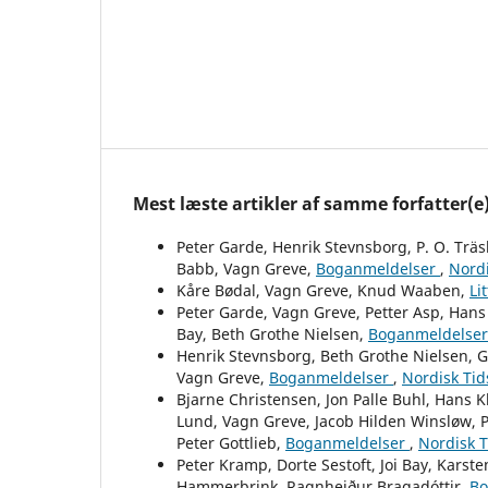
Mest læste artikler af samme forfatter(e
Peter Garde, Henrik Stevnsborg, P. O. Trä
Babb, Vagn Greve,
Boganmeldelser
,
Nordi
Kåre Bødal, Vagn Greve, Knud Waaben,
Li
Peter Garde, Vagn Greve, Petter Asp, Hans 
Bay, Beth Grothe Nielsen,
Boganmeldelse
Henrik Stevnsborg, Beth Grothe Nielsen, G
Vagn Greve,
Boganmeldelser
,
Nordisk Tid
Bjarne Christensen, Jon Palle Buhl, Hans 
Lund, Vagn Greve, Jacob Hilden Winsløw, P
Peter Gottlieb,
Boganmeldelser
,
Nordisk T
Peter Kramp, Dorte Sestoft, Joi Bay, Karst
Hammerbrink, Ragnheiður Bragadóttir,
Bo