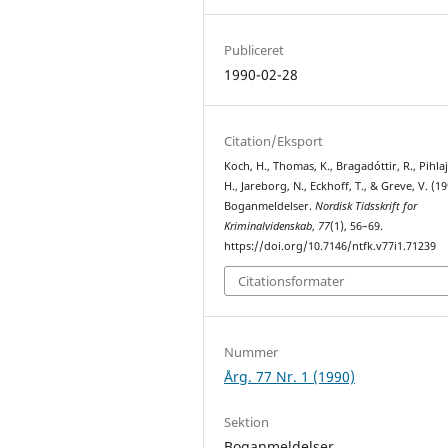
Publiceret
1990-02-28
Citation/Eksport
Koch, H., Thomas, K., Bragadóttir, R., Pihla
H., Jareborg, N., Eckhoff, T., & Greve, V. (19
Boganmeldelser.
Nordisk Tidsskrift for
Kriminalvidenskab
,
77
(1), 56–69.
https://doi.org/10.7146/ntfk.v77i1.71239
Citationsformater
Nummer
Årg. 77 Nr. 1 (1990)
Sektion
Boganmeldelser