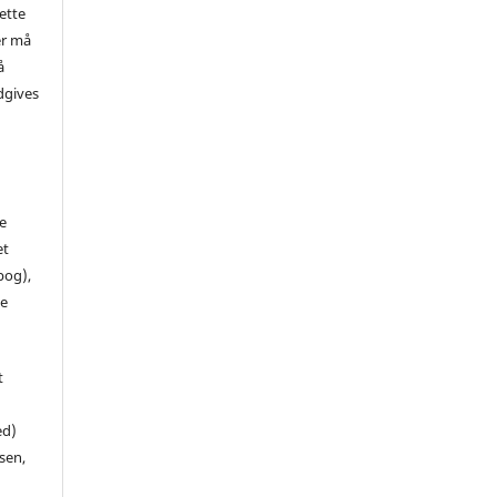
ette
er må
å
dgives
de
et
 bog),
te
t
ed)
sen,