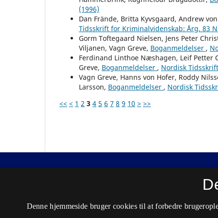
(1996)
Dan Frände, Britta Kyvsgaard, Andrew von 
Tidsskrift for Kriminalvidenskab: Årg. 83 N
Gorm Toftegaard Nielsen, Jens Peter Chris
Viljanen, Vagn Greve,
Boganmeldelser
,
No
Ferdinand Linthoe Næshagen, Leif Petter O
Greve,
Boganmeldelser
,
Nordisk Tidsskrif
Vagn Greve, Hanns von Hofer, Roddy Nilsso
Larsson,
Boganmeldelser
,
Nordisk Tidsskr
<<
<
1
2
3
4
5
6
7
8
9
10
>
>>
Nordisk Tidsskrift for Kriminalvidenskab
D
ISSN 0029-1528 (Trykt)
Denne hjemmeside bruger cookies til at forbedre brugerople
ISSN 2446-3051 (Online)