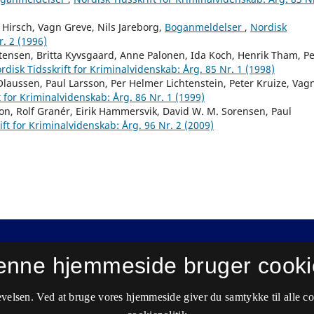
Hirsch, Vagn Greve, Nils Jareborg,
Boganmeldelser
,
Nordisk
r. 2 (1996)
tensen, Britta Kyvsgaard, Anne Palonen, Ida Koch, Henrik Tham, P
rdisk Tidsskrift for Kriminalvidenskab: Årg. 85 Nr. 1 (1998)
laussen, Paul Larsson, Per Helmer Lichtenstein, Peter Kruize, Vag
t for Kriminalvidenskab: Årg. 86 Nr. 1 (1999)
n, Rolf Granér, Eirik Hammersvik, David W. M. Sorensen, Paul
ift for Kriminalvidenskab: Årg. 96 Nr. 2 (2009)
enne hjemmeside bruger cooki
velsen. Ved at bruge vores hjemmeside giver du samtykke til alle c