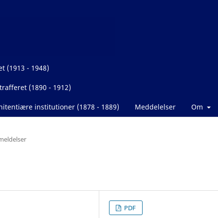
et (1913 - 1948)
rafferet (1890 - 1912)
itentiære institutioner (1878 - 1889)
Meddelelser
Om
eldelser
PDF