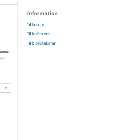
Information
Til læsere
Til forfattere
Til bibliotekarer
jamäki,
90).