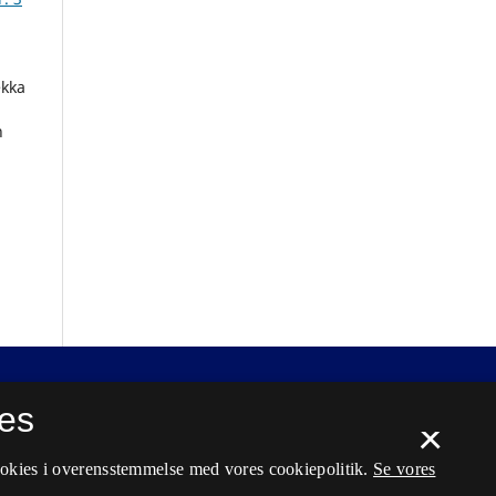
ekka
n
es
×
ookies i overensstemmelse med vores cookiepolitik.
Se vores