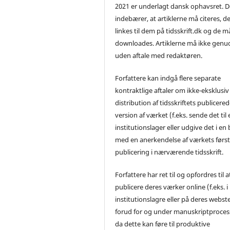
2021 er underlagt dansk ophavsret. D
indebærer, at artiklerne må citeres, d
linkes til dem på tidsskrift.dk og de m
downloades. Artiklerne må ikke genu
uden aftale med redaktøren.
Forfattere kan indgå flere separate
kontraktlige aftaler om ikke-eksklusiv
distribution af tidsskriftets publicere
version af værket (f.eks. sende det til 
institutionslager eller udgive det i en
med en anerkendelse af værkets førs
publicering i nærværende tidsskrift.
Forfattere har ret til og opfordres til a
publicere deres værker online (f.eks. i
institutionslagre eller på deres webst
forud for og under manuskriptproces
da dette kan føre til produktive