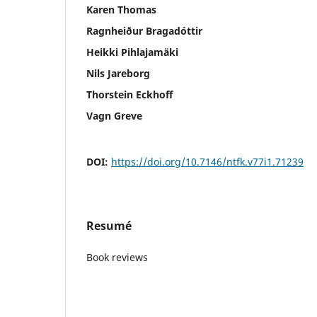
Karen Thomas
Ragnheiður Bragadóttir
Heikki Pihlajamäki
Nils Jareborg
Thorstein Eckhoff
Vagn Greve
DOI:
https://doi.org/10.7146/ntfk.v77i1.71239
Resumé
Book reviews