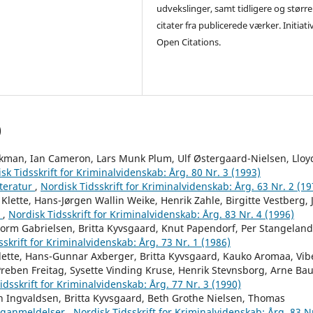
udvekslinger, samt tidligere og større
citater fra publicerede værker. Initiati
Open Citations.
)
skman, Ian Cameron, Lars Munk Plum, Ulf Østergaard-Nielsen, Lloy
sk Tidsskrift for Kriminalvidenskab: Årg. 80 Nr. 3 (1993)
tteratur
,
Nordisk Tidsskrift for Kriminalvidenskab: Årg. 63 Nr. 2 (19
Klette, Hans-Jørgen Wallin Weike, Henrik Zahle, Birgitte Vestberg, J
r
,
Nordisk Tidsskrift for Kriminalvidenskab: Årg. 83 Nr. 4 (1996)
orm Gabrielsen, Britta Kyvsgaard, Knut Papendorf, Per Stangeland
sskrift for Kriminalvidenskab: Årg. 73 Nr. 1 (1986)
Klette, Hans-Gunnar Axberger, Britta Kyvsgaard, Kauko Aromaa, Vib
reben Freitag, Sysette Vinding Kruse, Henrik Stevnsborg, Arne Ba
idsskrift for Kriminalvidenskab: Årg. 77 Nr. 3 (1990)
en Ingvaldsen, Britta Kyvsgaard, Beth Grothe Nielsen, Thomas
ganmeldelser
,
Nordisk Tidsskrift for Kriminalvidenskab: Årg. 83 N