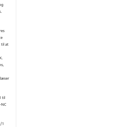
 og
s.
res
te
til at
K.
ns,
d
 læser
 til
Y-NC
1/1