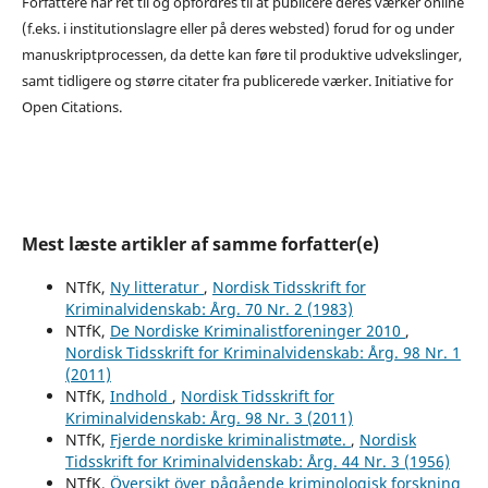
Forfattere har ret til og opfordres til at publicere deres værker online
(f.eks. i institutionslagre eller på deres websted) forud for og under
manuskriptprocessen, da dette kan føre til produktive udvekslinger,
samt tidligere og større citater fra publicerede værker. Initiative for
Open Citations.
Mest læste artikler af samme forfatter(e)
NTfK,
Ny litteratur
,
Nordisk Tidsskrift for
Kriminalvidenskab: Årg. 70 Nr. 2 (1983)
NTfK,
De Nordiske Kriminalistforeninger 2010
,
Nordisk Tidsskrift for Kriminalvidenskab: Årg. 98 Nr. 1
(2011)
NTfK,
Indhold
,
Nordisk Tidsskrift for
Kriminalvidenskab: Årg. 98 Nr. 3 (2011)
NTfK,
Fjerde nordiske kriminalistmøte.
,
Nordisk
Tidsskrift for Kriminalvidenskab: Årg. 44 Nr. 3 (1956)
NTfK,
Översikt över pågående kriminologisk forskning