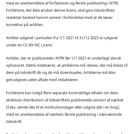
med en anerkendelse af forfatteren og første publicering i NTfK.
Forfattere, der ikke ønsker denne licens, skal give tidsskriftets
redaktør besked herom senest i forbindelse med at de læser
korrektur på artiklen.
Artikler udgivet i perioden fra 1/1 2021 til 31/12 2023 er udgivet
under en CC-BY-NC Licens.
Artikler, der er publicerede i NTfK før 1/1 2021 er underlagt dansk
ophavsret. Dette indebærer, at artiklerne må citeres, der må linkes til
dem på tidsskrift.dk og de må downloades. Artiklerne må ikke
genudgives uden aftale med redaktøren.
Forfattere kan indgå flere separate kontraktlige aftaler om ikke-
eksklusiv distribution af tidsskriftets publicerede version af værket
(f.eks. sende det til et institutionslager eller udgive det i en bog),
med en anerkendelse af værkets første publicering i nærværende
tidsskrift.