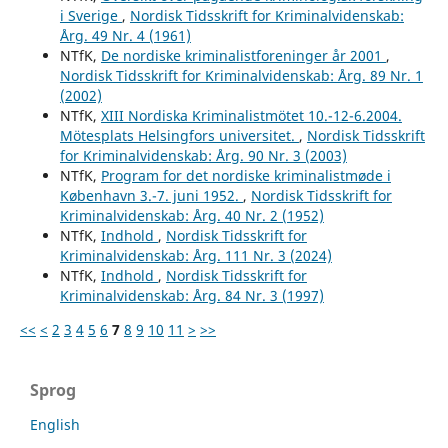
i Sverige
,
Nordisk Tidsskrift for Kriminalvidenskab:
Årg. 49 Nr. 4 (1961)
NTfK,
De nordiske kriminalistforeninger år 2001
,
Nordisk Tidsskrift for Kriminalvidenskab: Årg. 89 Nr. 1
(2002)
NTfK,
XIII Nordiska Kriminalistmötet 10.-12-6.2004.
Mötesplats Helsingfors universitet.
,
Nordisk Tidsskrift
for Kriminalvidenskab: Årg. 90 Nr. 3 (2003)
NTfK,
Program for det nordiske kriminalistmøde i
København 3.-7. juni 1952.
,
Nordisk Tidsskrift for
Kriminalvidenskab: Årg. 40 Nr. 2 (1952)
NTfK,
Indhold
,
Nordisk Tidsskrift for
Kriminalvidenskab: Årg. 111 Nr. 3 (2024)
NTfK,
Indhold
,
Nordisk Tidsskrift for
Kriminalvidenskab: Årg. 84 Nr. 3 (1997)
<<
<
2
3
4
5
6
7
8
9
10
11
>
>>
Sprog
English