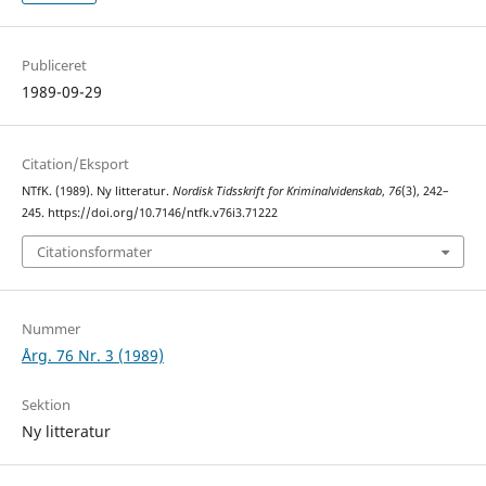
Publiceret
1989-09-29
Citation/Eksport
NTfK. (1989). Ny litteratur.
Nordisk Tidsskrift for Kriminalvidenskab
,
76
(3), 242–
245. https://doi.org/10.7146/ntfk.v76i3.71222
Citationsformater
Nummer
Årg. 76 Nr. 3 (1989)
Sektion
Ny litteratur